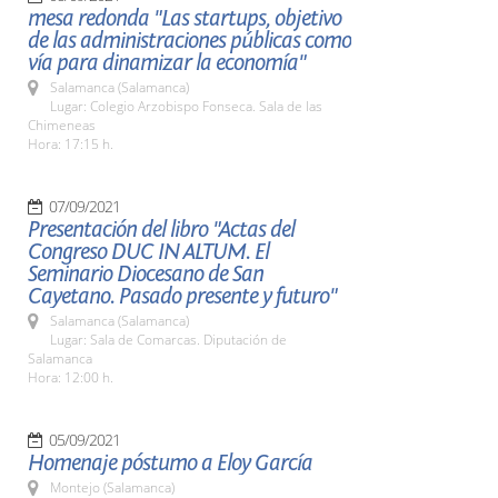
mesa redonda "Las startups, objetivo
de las administraciones públicas como
vía para dinamizar la economía"
Salamanca (Salamanca)
Lugar: Colegio Arzobispo Fonseca. Sala de las
Chimeneas
Hora: 17:15 h.
07/09/2021
Presentación del libro "Actas del
Congreso DUC IN ALTUM. El
Seminario Diocesano de San
Cayetano. Pasado presente y futuro"
Salamanca (Salamanca)
Lugar: Sala de Comarcas. Diputación de
Salamanca
Hora: 12:00 h.
05/09/2021
Homenaje póstumo a Eloy García
Montejo (Salamanca)