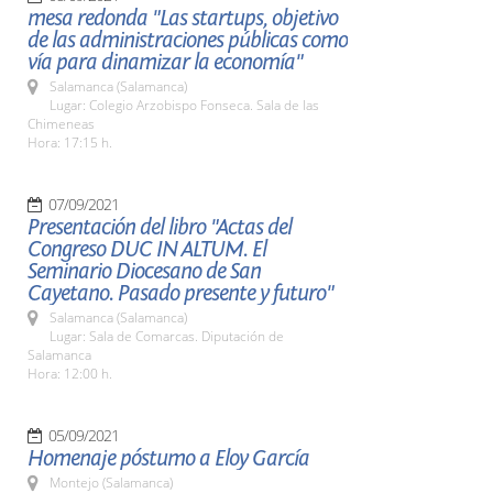
mesa redonda "Las startups, objetivo
de las administraciones públicas como
vía para dinamizar la economía"
Salamanca (Salamanca)
Lugar: Colegio Arzobispo Fonseca. Sala de las
Chimeneas
Hora: 17:15 h.
07/09/2021
Presentación del libro "Actas del
Congreso DUC IN ALTUM. El
Seminario Diocesano de San
Cayetano. Pasado presente y futuro"
Salamanca (Salamanca)
Lugar: Sala de Comarcas. Diputación de
Salamanca
Hora: 12:00 h.
05/09/2021
Homenaje póstumo a Eloy García
Montejo (Salamanca)