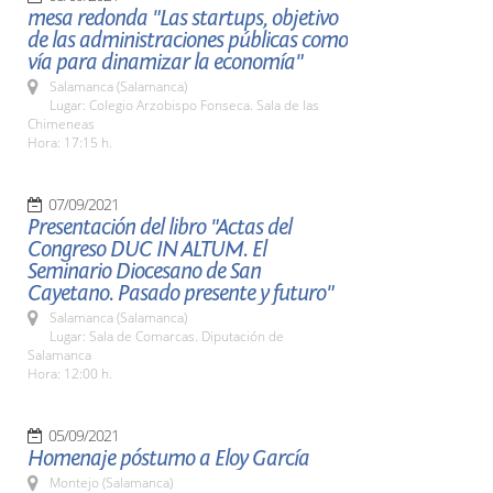
mesa redonda "Las startups, objetivo
de las administraciones públicas como
vía para dinamizar la economía"
Salamanca (Salamanca)
Lugar: Colegio Arzobispo Fonseca. Sala de las
Chimeneas
Hora: 17:15 h.
07/09/2021
Presentación del libro "Actas del
Congreso DUC IN ALTUM. El
Seminario Diocesano de San
Cayetano. Pasado presente y futuro"
Salamanca (Salamanca)
Lugar: Sala de Comarcas. Diputación de
Salamanca
Hora: 12:00 h.
05/09/2021
Homenaje póstumo a Eloy García
Montejo (Salamanca)