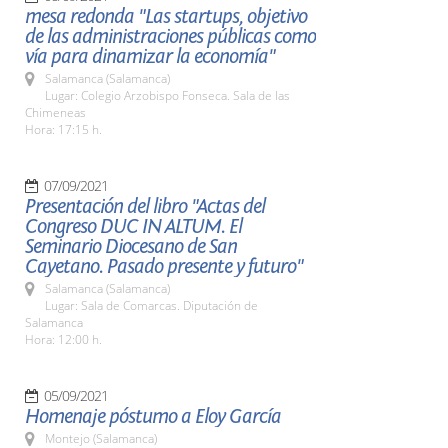
mesa redonda "Las startups, objetivo
de las administraciones públicas como
vía para dinamizar la economía"
Salamanca (Salamanca)
Lugar: Colegio Arzobispo Fonseca. Sala de las
Chimeneas
Hora: 17:15 h.
07/09/2021
Presentación del libro "Actas del
Congreso DUC IN ALTUM. El
Seminario Diocesano de San
Cayetano. Pasado presente y futuro"
Salamanca (Salamanca)
Lugar: Sala de Comarcas. Diputación de
Salamanca
Hora: 12:00 h.
05/09/2021
Homenaje póstumo a Eloy García
Montejo (Salamanca)