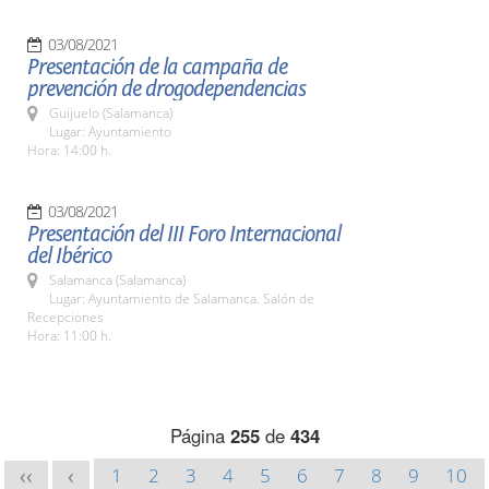
03/08/2021
Presentación de la campaña de
prevención de drogodependencias
Guijuelo (Salamanca)
Lugar: Ayuntamiento
Hora: 14:00 h.
03/08/2021
Presentación del III Foro Internacional
del Ibérico
Salamanca (Salamanca)
Lugar: Ayuntamiento de Salamanca. Salón de
Recepciones
Hora: 11:00 h.
Página
255
de
434
1
2
3
4
5
6
7
8
9
10
<<
<