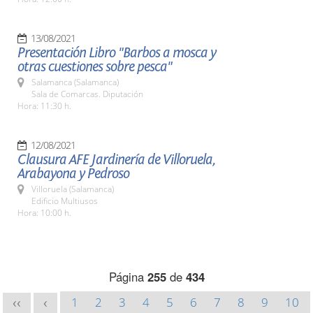
13/08/2021
Presentación Libro "Barbos a mosca y
otras cuestiones sobre pesca"
Salamanca (Salamanca)
Sala de Comarcas. Diputación
Hora: 11:30 h.
12/08/2021
Clausura AFE Jardinería de Villoruela,
Arabayona y Pedroso
Villoruela (Salamanca)
Edificio Multiusos
Hora: 10:00 h.
Página
255
de
434
1
2
3
4
5
6
7
8
9
10
<<
<