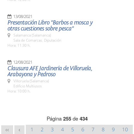
13/08/2021
Presentación Libro "Barbos a mosca y
otras cuestiones sobre pesca"
Salamanca (Salamanca)
Sala de Comarcas. Diputación
Hora: 11:30 h.
12/08/2021
Clausura AFE Jardinería de Villoruela,
Arabayona y Pedroso
Villoruela (Salamanca)
Edificio Multiusos
Hora: 10:00 h.
Página
255
de
434
1
2
3
4
5
6
7
8
9
10
<<
<