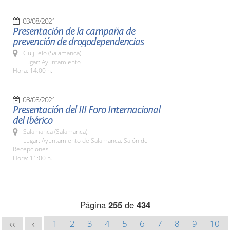
03/08/2021
Presentación de la campaña de
prevención de drogodependencias
Guijuelo (Salamanca)
Lugar: Ayuntamiento
Hora: 14:00 h.
03/08/2021
Presentación del III Foro Internacional
del Ibérico
Salamanca (Salamanca)
Lugar: Ayuntamiento de Salamanca. Salón de
Recepciones
Hora: 11:00 h.
Página
255
de
434
1
2
3
4
5
6
7
8
9
10
<<
<