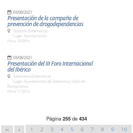
03/08/2021
Presentación de la campaña de
prevención de drogodependencias
Guijuelo (Salamanca)
Lugar: Ayuntamiento
Hora: 14:00 h.
03/08/2021
Presentación del III Foro Internacional
del Ibérico
Salamanca (Salamanca)
Lugar: Ayuntamiento de Salamanca. Salón de
Recepciones
Hora: 11:00 h.
Página
255
de
434
1
2
3
4
5
6
7
8
9
10
<<
<