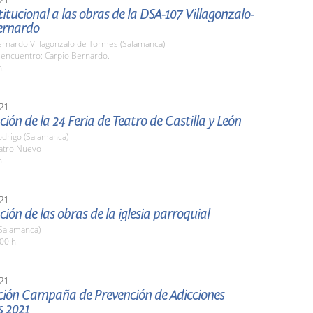
stitucional a las obras de la DSA-107 Villagonzalo-
ernardo
ernardo Villagonzalo de Tormes (Salamanca)
 encuentro: Carpio Bernardo.
h.
21
ión de la 24 Feria de Teatro de Castilla y León
odrigo (Salamanca)
eatro Nuevo
h.
21
ión de las obras de la iglesia parroquial
(Salamanca)
00 h.
21
ción Campaña de Prevención de Adicciones
 2021