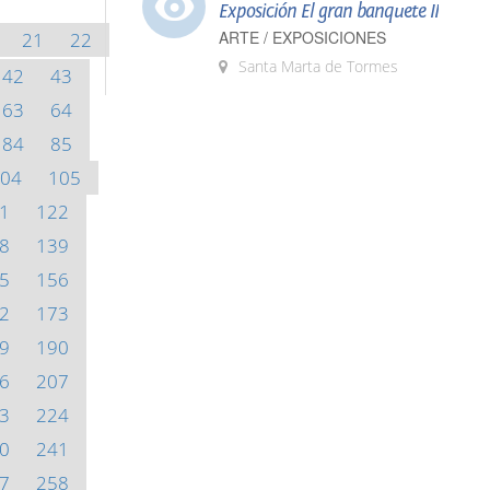
Exposición El gran banquete II
ARTE / EXPOSICIONES
21
22
Santa Marta de Tormes
42
43
63
64
84
85
04
105
1
122
8
139
5
156
2
173
9
190
6
207
3
224
0
241
7
258