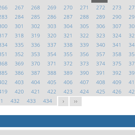
266
267
268
269
270
271
272
273
27
283
284
285
286
287
288
289
290
29
300
301
302
303
304
305
306
307
30
317
318
319
320
321
322
323
324
32
334
335
336
337
338
339
340
341
34
351
352
353
354
355
356
357
358
35
368
369
370
371
372
373
374
375
37
385
386
387
388
389
390
391
392
39
402
403
404
405
406
407
408
409
41
419
420
421
422
423
424
425
426
42
31
432
433
434
>
>>