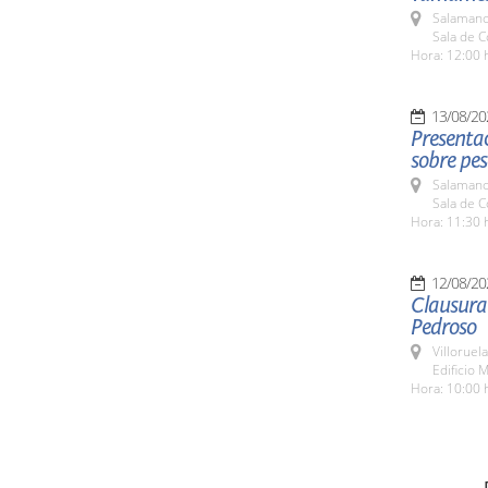
Salamanc
Sala de 
Hora: 12:00 
13/08/20
Presentac
sobre pe
Salamanc
Sala de 
Hora: 11:30 
12/08/20
Clausura 
Pedroso
Villoruel
Edificio 
Hora: 10:00 