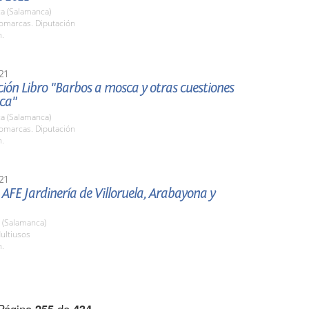
a (Salamanca)
Comarcas. Diputación
h.
21
ión Libro "Barbos a mosca y otras cuestiones
sca"
a (Salamanca)
Comarcas. Diputación
h.
21
AFE Jardinería de Villoruela, Arabayona y
a (Salamanca)
Multiusos
h.