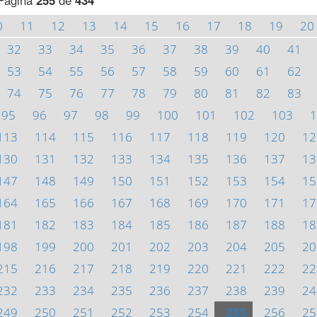
Página
255
de
434
0
11
12
13
14
15
16
17
18
19
20
32
33
34
35
36
37
38
39
40
41
53
54
55
56
57
58
59
60
61
62
74
75
76
77
78
79
80
81
82
83
95
96
97
98
99
100
101
102
103
1
113
114
115
116
117
118
119
120
12
130
131
132
133
134
135
136
137
13
147
148
149
150
151
152
153
154
15
164
165
166
167
168
169
170
171
17
181
182
183
184
185
186
187
188
18
198
199
200
201
202
203
204
205
20
215
216
217
218
219
220
221
222
22
232
233
234
235
236
237
238
239
24
249
250
251
252
253
254
255
256
25