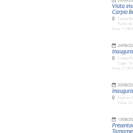
Visita in
Carpio B
Carpio-B
Punto de
Hora: 11:00 
24/08/20
Inaugurac
Ciudad R
Lugar: T
Hora: 17:30 
20/08/20
Inaugurac
Cipérez 
Hora: 12:
13/08/20
Presenta
Tamames