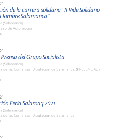
21
ión de la carrera solidaria "II Ride Solidario
o Hombre Salamanca"
a (Salamanca)
useo de Automoción
h.
21
Prensa del Grupo Socialista
a (Salamanca)
la de las Comarcas. Diputación de Salamanca. (PRESENCIAL Y
h.
21
ción Feria Salamaq 2021
a (Salamanca)
la de las Comarcas. Diputación de Salamanca
h.
21