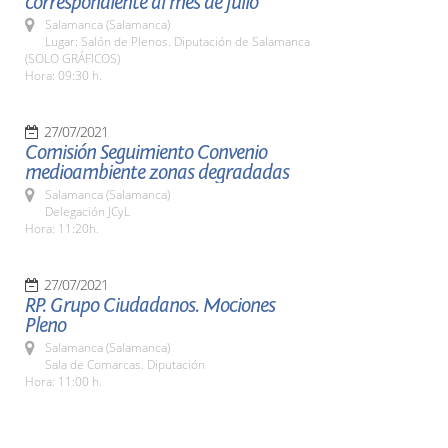
correspondiente al mes de julio
Salamanca (Salamanca)
Lugar: Salón de Plenos. Diputación de Salamanca
(SOLO GRÁFICOS)
Hora: 09:30 h.
27/07/2021
Comisión Seguimiento Convenio
medioambiente zonas degradadas
Salamanca (Salamanca)
Delegación JCyL
Hora: 11:20h.
27/07/2021
RP. Grupo Ciudadanos. Mociones
Pleno
Salamanca (Salamanca)
Sala de Comarcas. Diputación
Hora: 11:00 h.