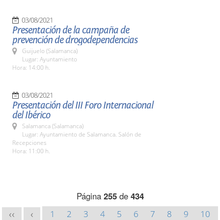
03/08/2021
Presentación de la campaña de
prevención de drogodependencias
Guijuelo (Salamanca)
Lugar: Ayuntamiento
Hora: 14:00 h.
03/08/2021
Presentación del III Foro Internacional
del Ibérico
Salamanca (Salamanca)
Lugar: Ayuntamiento de Salamanca. Salón de
Recepciones
Hora: 11:00 h.
Página
255
de
434
1
2
3
4
5
6
7
8
9
10
<<
<