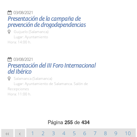
03/08/2021
Presentación de la campaña de
prevención de drogodependencias
Guijuelo (Salamanca)
Lugar: Ayuntamiento
Hora: 14:00 h.
03/08/2021
Presentación del III Foro Internacional
del Ibérico
Salamanca (Salamanca)
Lugar: Ayuntamiento de Salamanca. Salón de
Recepciones
Hora: 11:00 h.
Página
255
de
434
1
2
3
4
5
6
7
8
9
10
<<
<