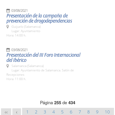
03/08/2021
Presentación de la campaña de
prevención de drogodependencias
Guijuelo (Salamanca)
Lugar: Ayuntamiento
Hora: 14:00 h.
03/08/2021
Presentación del III Foro Internacional
del Ibérico
Salamanca (Salamanca)
Lugar: Ayuntamiento de Salamanca. Salón de
Recepciones
Hora: 11:00 h.
Página
255
de
434
1
2
3
4
5
6
7
8
9
10
<<
<