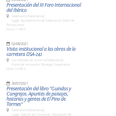
Presentación del III Foro Internacional
del Ibérico
Salamanca (Salamanca)
Lugar: Ayuntamiento de Salamanca. Salón de
Recepciones
Hora: 11:00 h.
02/08/2021
Visita institucional a las obras de la
carretera DSA-241
San Esteban de la Sierra (Salamanca)
Punto de encuentro: Bodega Cooperativa.
Hora: 12:00 h.
30/07/2021
Presentación del libro "Guindas y
Cangrejos. Apuntes de paisajes,
historias y gentes de El Pino de
Tormes"
Salamanca (Salamanca)
Lugar: Sala de las Comarcas. Diputación de