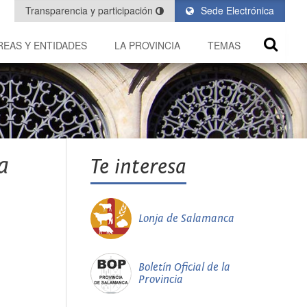
Transparencia y participación
Sede Electrónica
REAS Y ENTIDADES
LA PROVINCIA
TEMAS
a
Te interesa
Lonja de Salamanca
Boletín Oficial de la
Provincia