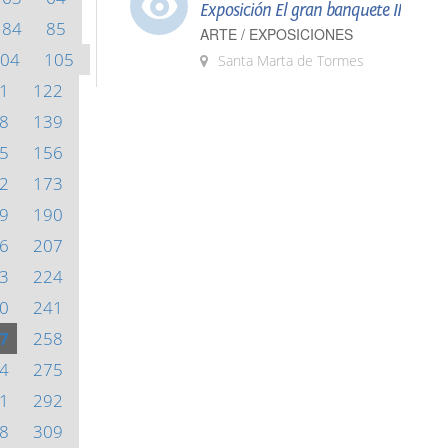
Exposición El gran banquete II
84
85
ARTE / EXPOSICIONES
04
105
Santa Marta de Tormes
1
122
8
139
5
156
2
173
9
190
6
207
3
224
0
241
7
258
4
275
1
292
8
309