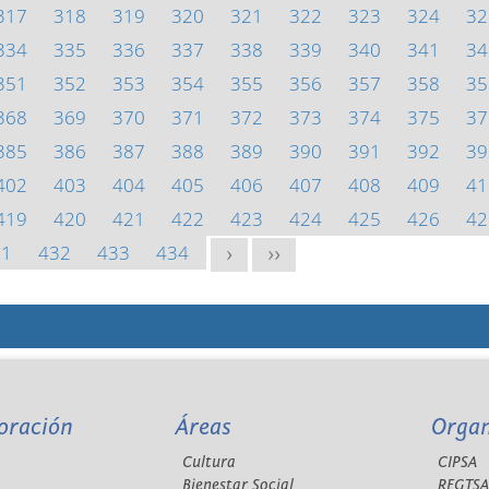
317
318
319
320
321
322
323
324
32
334
335
336
337
338
339
340
341
34
351
352
353
354
355
356
357
358
35
368
369
370
371
372
373
374
375
37
385
386
387
388
389
390
391
392
39
402
403
404
405
406
407
408
409
41
419
420
421
422
423
424
425
426
42
31
432
433
434
>
>>
oración
Áreas
Orga
Cultura
CIPSA
Bienestar Social
REGTS