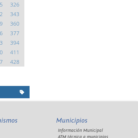
5
326
2
343
9
360
6
377
3
394
0
411
7
428
nismos
Municipios
Información Municipal
A
ATM técnica a municipios