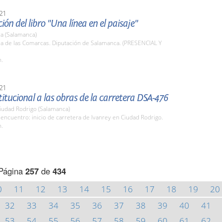
21
ión del libro "Una línea en el paisaje"
a (Salamanca)
la de las Comarcas. Diputación de Salamanca. (PRESENCIAL Y
h.
21
stitucional a las obras de la carretera DSA-476
iudad Rodrigo (Salamanca)
encuentro: inicio de carretera de Ivanrey en Ciudad Rodrigo.
h.
Página
257
de
434
0
11
12
13
14
15
16
17
18
19
20
32
33
34
35
36
37
38
39
40
41
53
54
55
56
57
58
59
60
61
62