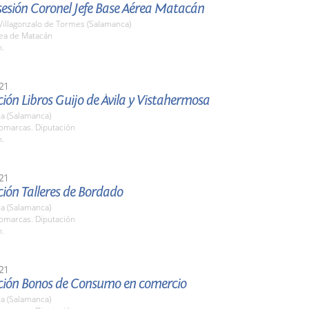
esión Coronel Jefe Base Aérea Matacán
Villagonzalo de Tormes (Salamanca)
ea de Matacán
h.
21
ión Libros Guijo de Ávila y Vistahermosa
a (Salamanca)
Comarcas. Diputación
h.
21
ión Talleres de Bordado
a (Salamanca)
Comarcas. Diputación
h.
21
ción Bonos de Consumo en comercio
a (Salamanca)