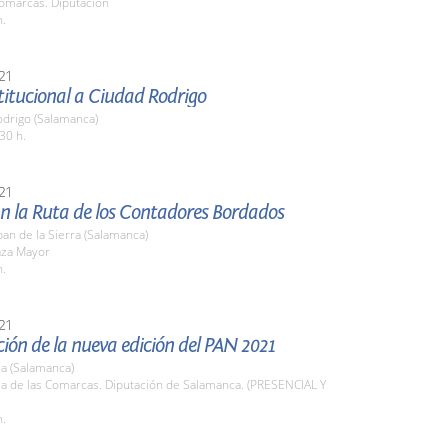
Comarcas. Diputación
h.
21
stitucional a Ciudad Rodrigo
odrigo (Salamanca)
30 h.
21
n la Ruta de los Contadores Bordados
an de la Sierra (Salamanca)
aza Mayor
h.
21
ión de la nueva edición del PAN 2021
a (Salamanca)
la de las Comarcas. Diputación de Salamanca. (PRESENCIAL Y
h.