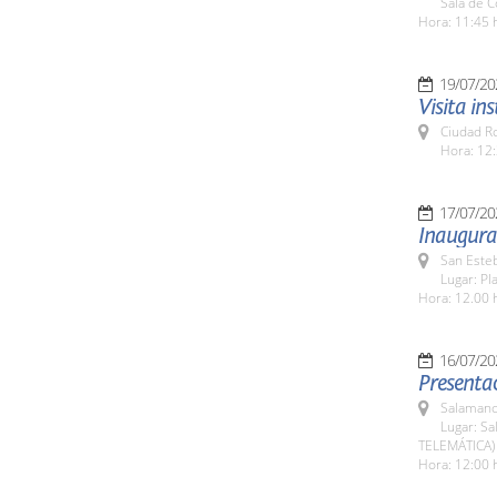
Sala de 
Hora: 11:45 
19/07/20
Visita in
Ciudad R
Hora: 12:
17/07/20
Inaugura
San Esteb
Lugar: Pl
Hora: 12.00 
16/07/20
Presentac
Salamanc
Lugar: Sa
TELEMÁTICA)
Hora: 12:00 