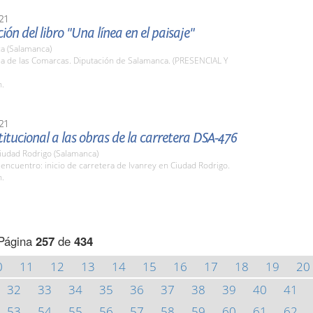
21
ión del libro "Una línea en el paisaje"
a (Salamanca)
la de las Comarcas. Diputación de Salamanca. (PRESENCIAL Y
h.
21
stitucional a las obras de la carretera DSA-476
iudad Rodrigo (Salamanca)
encuentro: inicio de carretera de Ivanrey en Ciudad Rodrigo.
h.
Página
257
de
434
0
11
12
13
14
15
16
17
18
19
20
32
33
34
35
36
37
38
39
40
41
53
54
55
56
57
58
59
60
61
62