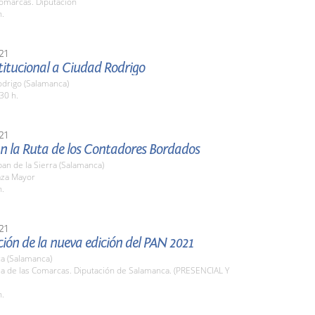
Comarcas. Diputación
h.
21
stitucional a Ciudad Rodrigo
odrigo (Salamanca)
30 h.
21
n la Ruta de los Contadores Bordados
an de la Sierra (Salamanca)
aza Mayor
h.
21
ión de la nueva edición del PAN 2021
a (Salamanca)
la de las Comarcas. Diputación de Salamanca. (PRESENCIAL Y
h.