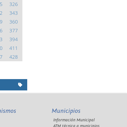
5
326
2
343
9
360
6
377
3
394
0
411
7
428
nismos
Municipios
Información Municipal
A
ATM técnica a municipios