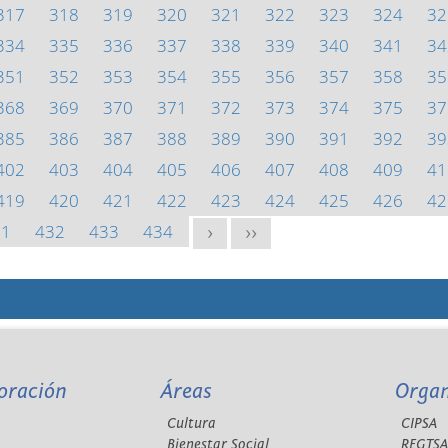
317
318
319
320
321
322
323
324
32
334
335
336
337
338
339
340
341
34
351
352
353
354
355
356
357
358
35
368
369
370
371
372
373
374
375
37
385
386
387
388
389
390
391
392
39
402
403
404
405
406
407
408
409
41
419
420
421
422
423
424
425
426
42
31
432
433
434
>
>>
oración
Áreas
Orga
Cultura
CIPSA
Bienestar Social
REGTS