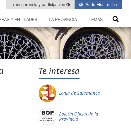
Transparencia y participación
Sede Electrónica
REAS Y ENTIDADES
LA PROVINCIA
TEMAS
a
Te interesa
Lonja de Salamanca
Boletín Oficial de la
Provincia