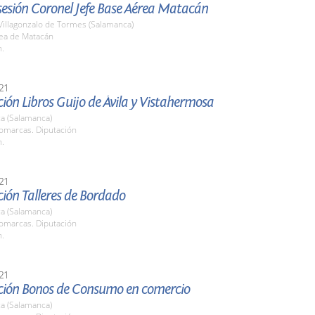
esión Coronel Jefe Base Aérea Matacán
Villagonzalo de Tormes (Salamanca)
ea de Matacán
h.
21
ión Libros Guijo de Ávila y Vistahermosa
a (Salamanca)
Comarcas. Diputación
h.
21
ión Talleres de Bordado
a (Salamanca)
Comarcas. Diputación
h.
21
ción Bonos de Consumo en comercio
a (Salamanca)