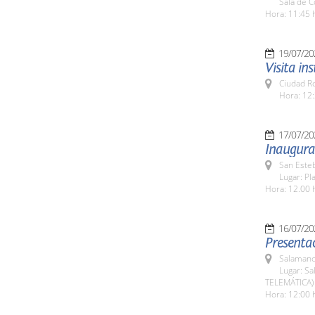
Sala de 
Hora: 11:45 
19/07/20
Visita in
Ciudad R
Hora: 12:
17/07/20
Inaugura
San Esteb
Lugar: Pl
Hora: 12.00 
16/07/20
Presentac
Salamanc
Lugar: Sa
TELEMÁTICA)
Hora: 12:00 