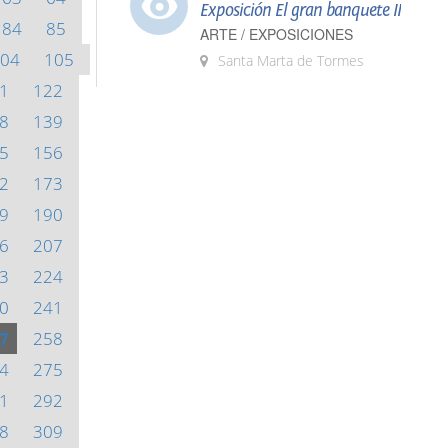
Exposición El gran banquete II
84
85
ARTE / EXPOSICIONES
04
105
Santa Marta de Tormes
1
122
8
139
5
156
2
173
9
190
6
207
3
224
0
241
7
258
4
275
1
292
8
309