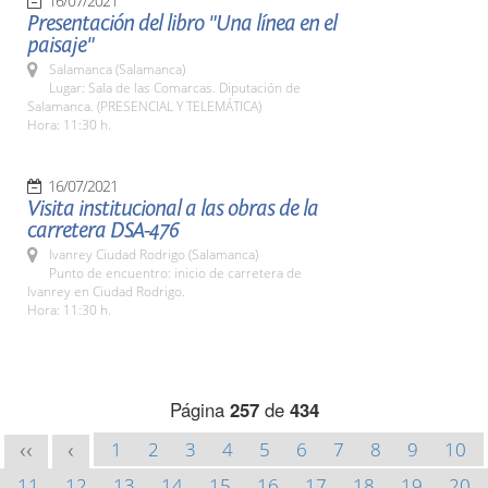
16/07/2021
Presentación del libro "Una línea en el
paisaje"
Salamanca (Salamanca)
Lugar: Sala de las Comarcas. Diputación de
Salamanca. (PRESENCIAL Y TELEMÁTICA)
Hora: 11:30 h.
16/07/2021
Visita institucional a las obras de la
carretera DSA-476
Ivanrey Ciudad Rodrigo (Salamanca)
Punto de encuentro: inicio de carretera de
Ivanrey en Ciudad Rodrigo.
Hora: 11:30 h.
Página
257
de
434
1
2
3
4
5
6
7
8
9
10
<<
<
11
12
13
14
15
16
17
18
19
20