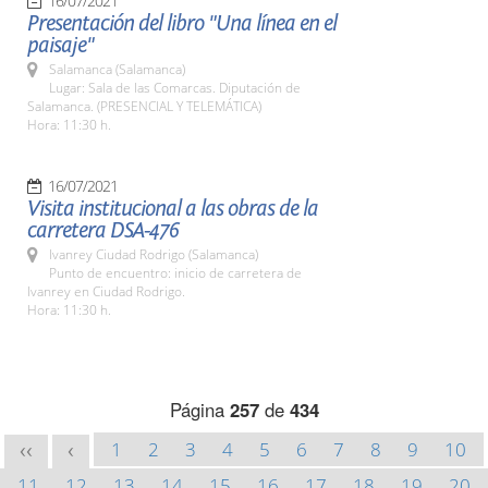
16/07/2021
Presentación del libro "Una línea en el
paisaje"
Salamanca (Salamanca)
Lugar: Sala de las Comarcas. Diputación de
Salamanca. (PRESENCIAL Y TELEMÁTICA)
Hora: 11:30 h.
16/07/2021
Visita institucional a las obras de la
carretera DSA-476
Ivanrey Ciudad Rodrigo (Salamanca)
Punto de encuentro: inicio de carretera de
Ivanrey en Ciudad Rodrigo.
Hora: 11:30 h.
Página
257
de
434
1
2
3
4
5
6
7
8
9
10
<<
<
11
12
13
14
15
16
17
18
19
20