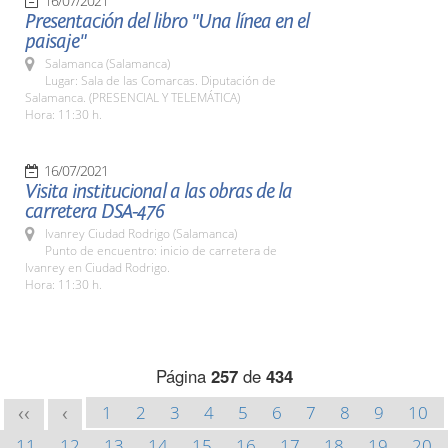
16/07/2021
Presentación del libro "Una línea en el
paisaje"
Salamanca (Salamanca)
Lugar: Sala de las Comarcas. Diputación de
Salamanca. (PRESENCIAL Y TELEMÁTICA)
Hora: 11:30 h.
16/07/2021
Visita institucional a las obras de la
carretera DSA-476
Ivanrey Ciudad Rodrigo (Salamanca)
Punto de encuentro: inicio de carretera de
Ivanrey en Ciudad Rodrigo.
Hora: 11:30 h.
Página
257
de
434
1
2
3
4
5
6
7
8
9
10
<<
<
11
12
13
14
15
16
17
18
19
20