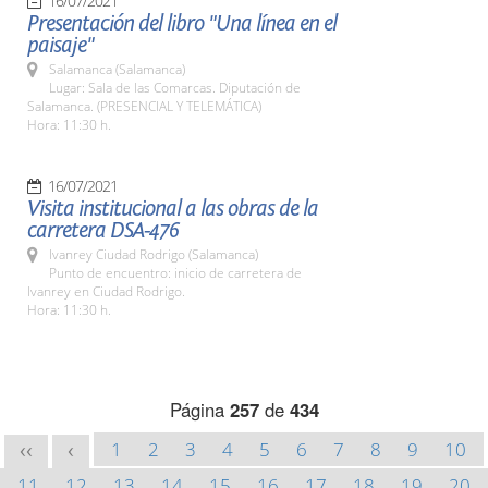
16/07/2021
Presentación del libro "Una línea en el
paisaje"
Salamanca (Salamanca)
Lugar: Sala de las Comarcas. Diputación de
Salamanca. (PRESENCIAL Y TELEMÁTICA)
Hora: 11:30 h.
16/07/2021
Visita institucional a las obras de la
carretera DSA-476
Ivanrey Ciudad Rodrigo (Salamanca)
Punto de encuentro: inicio de carretera de
Ivanrey en Ciudad Rodrigo.
Hora: 11:30 h.
Página
257
de
434
1
2
3
4
5
6
7
8
9
10
<<
<
11
12
13
14
15
16
17
18
19
20