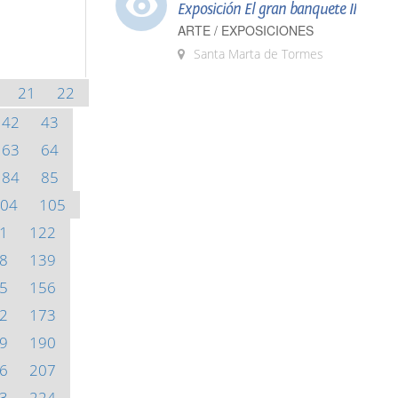
Exposición El gran banquete II
ARTE / EXPOSICIONES
Santa Marta de Tormes
21
22
42
43
63
64
84
85
04
105
1
122
8
139
5
156
2
173
9
190
6
207
3
224