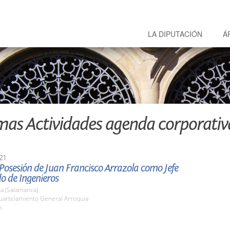
LA DIPUTACIÓN
Á
mas Actividades agenda corporativ
21
osesión de Juan Francisco Arrazola como Jefe
o de Ingenieros
a (Salamanca)
cuartelamiento General Arroquia
h.