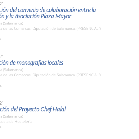
21
ión del convenio de colaboración entre la
ón y la Asociación Plaza Mayor
a (Salamanca)
la de las Comarcas. Diputación de Salamanca. (PRESENCIAL Y
h.
21
ión de monografias locales
a (Salamanca)
la de las Comarcas. Diputación de Salamanca. (PRESENCIAL Y
h.
21
ión del Proyecto Chef Halal
a (Salamanca)
cuela de Hostelería
h.