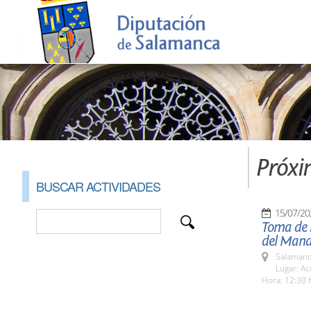
Próxi
BUSCAR ACTIVIDADES
15/07/20
Toma de P
del Mand
Salamanc
Lugar: A
Hora: 12:30 