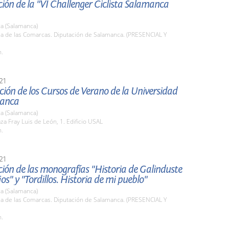
ión de la "VI Challenger Ciclista Salamanca
a (Salamanca)
la de las Comarcas. Diputación de Salamanca. (PRESENCIAL Y
h.
21
ión de los Cursos de Verano de la Universidad
manca
a (Salamanca)
aza Fray Luis de León, 1. Edificio USAL
h.
21
ión de las monografías "Historia de Galinduste
jos" y "Tordillos. Historia de mi pueblo"
a (Salamanca)
la de las Comarcas. Diputación de Salamanca. (PRESENCIAL Y
h.