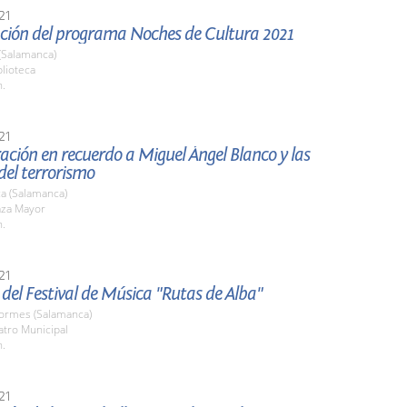
21
ción del programa Noches de Cultura 2021
(Salamanca)
blioteca
h.
21
ción en recuerdo a Miguel Ángel Blanco y las
del terrorismo
a (Salamanca)
aza Mayor
h.
21
del Festival de Música "Rutas de Alba"
Tormes (Salamanca)
atro Municipal
h.
21