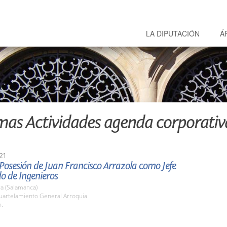
LA DIPUTACIÓN
Á
mas Actividades agenda corporativ
21
osesión de Juan Francisco Arrazola como Jefe
o de Ingenieros
a (Salamanca)
cuartelamiento General Arroquia
h.