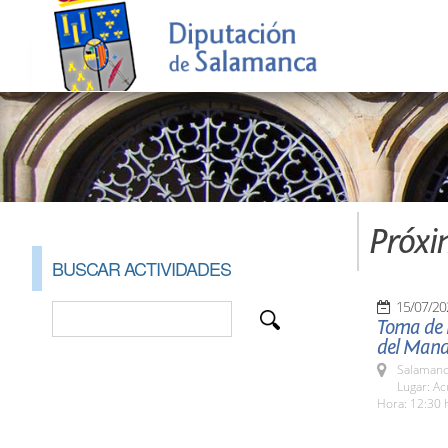
Próxi
BUSCAR ACTIVIDADES
15/07/20
Toma de P
del Mand
Salamanc
Lugar: A
Hora: 12:30 