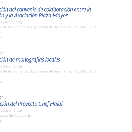
21
ión del convenio de colaboración entre la
ón y la Asociación Plaza Mayor
a (Salamanca)
la de las Comarcas. Diputación de Salamanca. (PRESENCIAL Y
h.
21
ión de monografias locales
a (Salamanca)
la de las Comarcas. Diputación de Salamanca. (PRESENCIAL Y
h.
21
ión del Proyecto Chef Halal
a (Salamanca)
cuela de Hostelería
h.