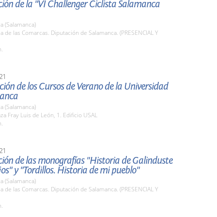
ión de la "VI Challenger Ciclista Salamanca
a (Salamanca)
la de las Comarcas. Diputación de Salamanca. (PRESENCIAL Y
h.
21
ión de los Cursos de Verano de la Universidad
manca
a (Salamanca)
aza Fray Luis de León, 1. Edificio USAL
h.
21
ión de las monografías "Historia de Galinduste
jos" y "Tordillos. Historia de mi pueblo"
a (Salamanca)
la de las Comarcas. Diputación de Salamanca. (PRESENCIAL Y
h.