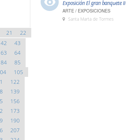
Exposición El gran banquete II
ARTE / EXPOSICIONES
Santa Marta de Tormes
21
22
42
43
63
64
84
85
04
105
1
122
8
139
5
156
2
173
9
190
6
207
3
224