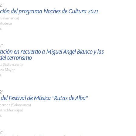
21
ción del programa Noches de Cultura 2021
(Salamanca)
blioteca
h.
21
ción en recuerdo a Miguel Ángel Blanco y las
del terrorismo
a (Salamanca)
aza Mayor
h.
21
del Festival de Música "Rutas de Alba"
Tormes (Salamanca)
atro Municipal
h.
21