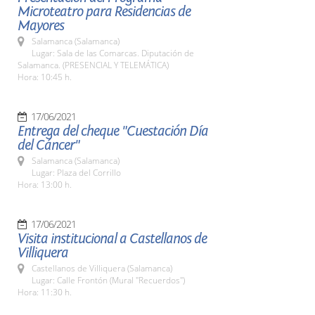
Microteatro para Residencias de
Mayores
Salamanca (Salamanca)
Lugar: Sala de las Comarcas. Diputación de
Salamanca. (PRESENCIAL Y TELEMÁTICA)
Hora: 10:45 h.
17/06/2021
Entrega del cheque "Cuestación Día
del Cáncer"
Salamanca (Salamanca)
Lugar: Plaza del Corrillo
Hora: 13:00 h.
17/06/2021
Visita institucional a Castellanos de
Villiquera
Castellanos de Villiquera (Salamanca)
Lugar: Calle Frontón (Mural "Recuerdos")
Hora: 11:30 h.