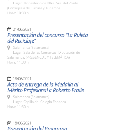
Lugar: Monasterio de Ntra. Sra. del Prado
(Consejería de Cultura y Turismo)
Hora: 10:30 h.
21/06/2021
Presentación del concurso "La Ruleta
del Reciclaje"
Salamanca (Salamanca)
Lugar: Sala de las Comarcas. Diputación de
Salamanca. (PRESENCIAL Y TELEMÁTICA)
Hora: 11:00 h.
18/06/2021
Acto de entrega de la Medalla al
Mérito Profesional a Roberto Fraile
Salamanca (Salamanca)
Lugar: Capilla del Colegio Fonseca
Hora: 11:30 h.
18/06/2021
Presentación del Programa