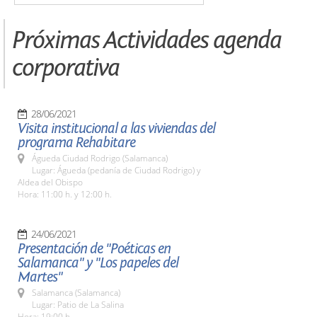
Próximas Actividades agenda
corporativa
28/06/2021
Visita institucional a las viviendas del
programa Rehabitare
Águeda Ciudad Rodrigo (Salamanca)
Lugar: Águeda (pedanía de Ciudad Rodrigo) y
Aldea del Obispo
Hora: 11:00 h. y 12:00 h.
24/06/2021
Presentación de "Poéticas en
Salamanca" y "Los papeles del
Martes"
Salamanca (Salamanca)
Lugar: Patio de La Salina
Hora: 19:00 h.