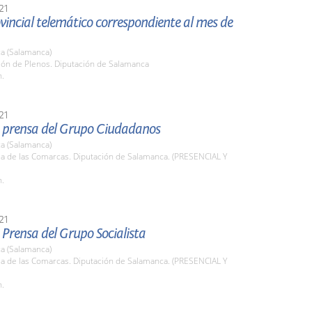
21
vincial telemático correspondiente al mes de
a (Salamanca)
lón de Plenos. Diputación de Salamanca
h.
21
 prensa del Grupo Ciudadanos
a (Salamanca)
la de las Comarcas. Diputación de Salamanca. (PRESENCIAL Y
h.
21
Prensa del Grupo Socialista
a (Salamanca)
la de las Comarcas. Diputación de Salamanca. (PRESENCIAL Y
h.