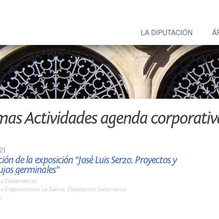
LA DIPUTACIÓN
Á
mas Actividades agenda corporativ
21
ión de la exposición "José Luis Serzo. Proyectos y
ujos germinales"
a (Salamanca)
la Exposiciones La Salina. Diputación Salamanca
h.