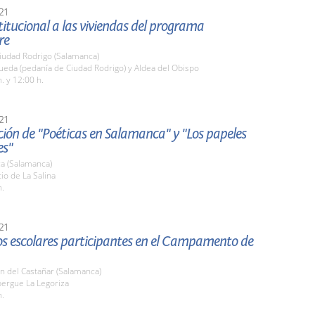
21
stitucional a las viviendas del programa
re
iudad Rodrigo (Salamanca)
ueda (pedanía de Ciudad Rodrigo) y Aldea del Obispo
. y 12:00 h.
21
ión de "Poéticas en Salamanca" y "Los papeles
es"
a (Salamanca)
tio de La Salina
h.
21
los escolares participantes en el Campamento de
n del Castañar (Salamanca)
bergue La Legoriza
h.