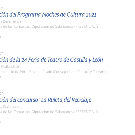
21
ción del Programa Noches de Cultura 2021
a (Salamanca)
la de las Comarcas. Diputación de Salamanca. (PRESENCIAL Y
h.
21
ión de la 24 Feria de Teatro de Castilla y León
 (Valladolid)
nasterio de Ntra. Sra. del Prado (Consejería de Cultura y Turismo)
h.
21
ión del concurso "La Ruleta del Reciclaje"
a (Salamanca)
la de las Comarcas. Diputación de Salamanca. (PRESENCIAL Y
h.