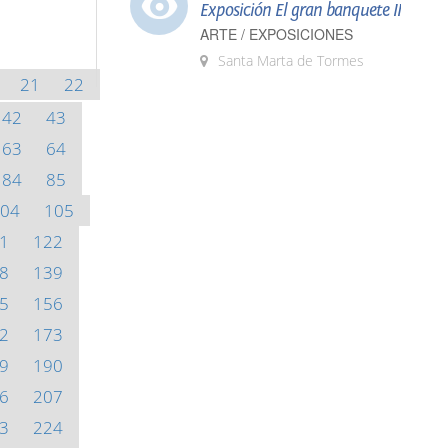
Exposición El gran banquete II
ARTE / EXPOSICIONES
Santa Marta de Tormes
21
22
42
43
63
64
84
85
04
105
1
122
8
139
5
156
2
173
9
190
6
207
3
224