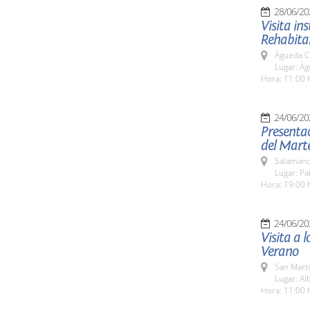
28/06/20
Visita in
Rehabita
Águeda C
Lugar: Ág
Hora: 11:00 h
24/06/20
Presentac
del Mart
Salamanc
Lugar: Pa
Hora: 19:00 
24/06/20
Visita a 
Verano
San Martí
Lugar: Al
Hora: 11:00 