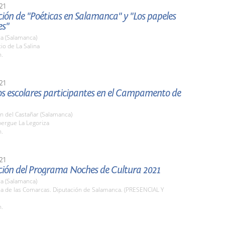
21
ión de "Poéticas en Salamanca" y "Los papeles
es"
a (Salamanca)
tio de La Salina
h.
21
los escolares participantes en el Campamento de
n del Castañar (Salamanca)
bergue La Legoriza
h.
21
ción del Programa Noches de Cultura 2021
a (Salamanca)
la de las Comarcas. Diputación de Salamanca. (PRESENCIAL Y
h.