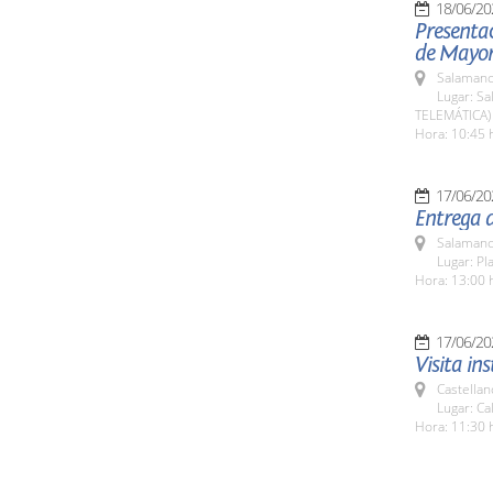
18/06/20
Presenta
de Mayor
Salamanc
Lugar: Sa
TELEMÁTICA)
Hora: 10:45 
17/06/20
Entrega 
Salamanc
Lugar: Pla
Hora: 13:00 
17/06/20
Visita in
Castellan
Lugar: Ca
Hora: 11:30 