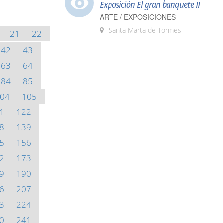
Exposición El gran banquete II
ARTE / EXPOSICIONES
Santa Marta de Tormes
21
22
42
43
63
64
84
85
04
105
1
122
8
139
5
156
2
173
9
190
6
207
3
224
0
241