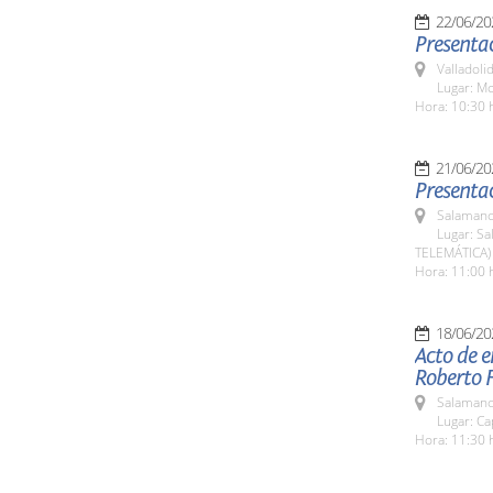
22/06/20
Presentac
Valladolid
Lugar: Mo
Hora: 10:30 
21/06/20
Presentac
Salamanc
Lugar: Sa
TELEMÁTICA)
Hora: 11:00 
18/06/20
Acto de e
Roberto F
Salamanc
Lugar: Ca
Hora: 11:30 