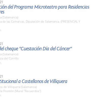
21
ción del Programa Microteatro para Residencias
es
a (Salamanca)
la de las Comarcas. Diputación de Salamanca. (PRESENCIAL Y
h.
21
del cheque "Cuestación Día del Cáncer"
a (Salamanca)
za del Corrillo
h.
21
stitucional a Castellanos de Villiquera
os de Villiquera (Salamanca)
lle Frontón (Mural "Recuerdos")
h.