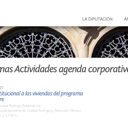
LA DIPUTACIÓN
Á
mas Actividades agenda corporativ
21
stitucional a las viviendas del programa
re
iudad Rodrigo (Salamanca)
ueda (pedanía de Ciudad Rodrigo) y Aldea del Obispo
. y 12:00 h.