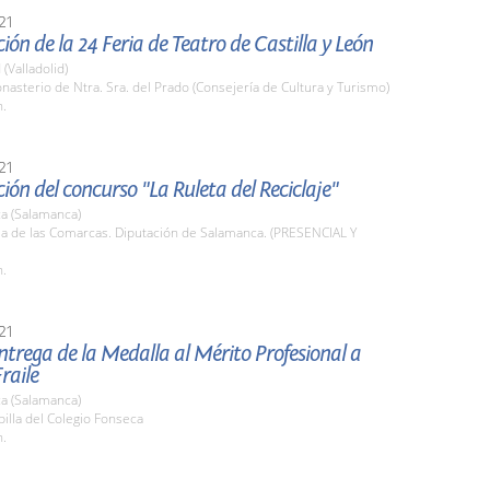
21
ión de la 24 Feria de Teatro de Castilla y León
 (Valladolid)
nasterio de Ntra. Sra. del Prado (Consejería de Cultura y Turismo)
h.
21
ión del concurso "La Ruleta del Reciclaje"
a (Salamanca)
la de las Comarcas. Diputación de Salamanca. (PRESENCIAL Y
h.
21
ntrega de la Medalla al Mérito Profesional a
raile
a (Salamanca)
pilla del Colegio Fonseca
h.