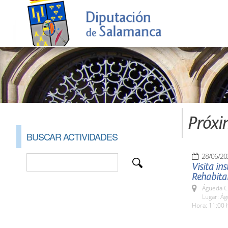
Próxi
BUSCAR ACTIVIDADES
28/06/20
Visita in
Rehabita
Águeda C
Lugar: Ág
Hora: 11:00 h