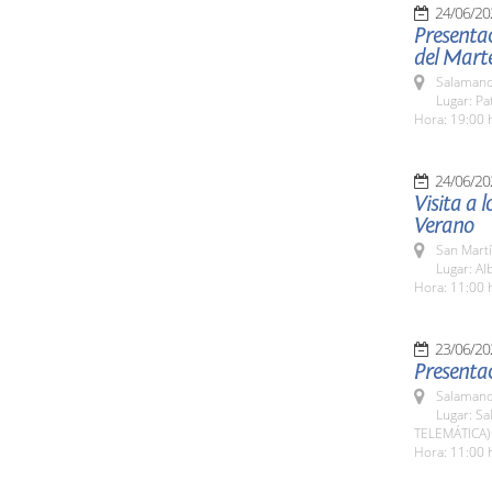
24/06/20
Presentac
del Mart
Salamanc
Lugar: Pa
Hora: 19:00 
24/06/20
Visita a 
Verano
San Martí
Lugar: Al
Hora: 11:00 
23/06/20
Presenta
Salamanc
Lugar: Sa
TELEMÁTICA)
Hora: 11:00 