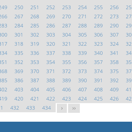
249
250
251
252
253
254
255
256
25
266
267
268
269
270
271
272
273
27
283
284
285
286
287
288
289
290
29
300
301
302
303
304
305
306
307
30
317
318
319
320
321
322
323
324
32
334
335
336
337
338
339
340
341
34
351
352
353
354
355
356
357
358
35
368
369
370
371
372
373
374
375
37
385
386
387
388
389
390
391
392
39
402
403
404
405
406
407
408
409
41
419
420
421
422
423
424
425
426
42
31
432
433
434
>
>>