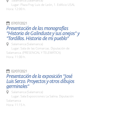
Salamanca (Salamanca)
Lugar: Plaza Fray Luis de León, 1. Edificio USAL
Hora: 12:00 h.
07/07/2021
Presentación de las monografías
"Historia de Galinduste y sus anejos" y
"Tordillos. Historia de mi pueblo"
Salamanca (Salamanca)
Lugar: Sala de las Comarcas. Diputación de
Salamanca. (PRESENCIAL Y TELEMÁTICA)
Hora: 11:00 h.
02/07/2021
Presentación de la exposición "José
Luis Serzo. Proyectos y otros dibujos
germinales"
Salamanca (Salamanca)
Lugar: Sala Exposiciones La Salina. Diputación
Salamanca
Hora: 11:15 h.