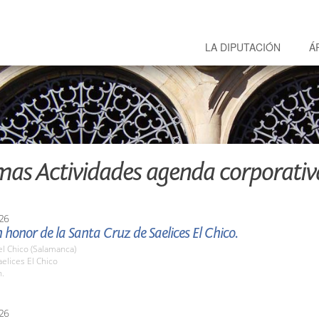
LA DIPUTACIÓN
Á
mas Actividades agenda corporativ
26
n honor de la Santa Cruz de Saelices El Chico.
el Chico (Salamanca)
elices El Chico
h.
26