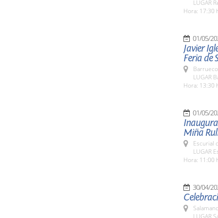
LUGAR Re
Hora: 17:30 
01/05/20
Javier Igl
Feria de 
Barrueco
LUGAR B
Hora: 13:30 
01/05/20
Inaugurac
Miña Rul
Escurial 
LUGAR Esc
Hora: 11:00 
30/04/20
Celebraci
Salamanc
LUGAR Sa