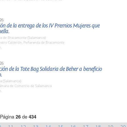
26
ón de la entrega de los IV Premios Mujeres que
ella.
a de Bracamonte (Salamanca)
atro Calderón, Peñaranda de Bracamonte
h.
26
ión de la Tote Bag Solidaria de Beher a beneficio
.
a (Salamanca)
mara de Comercio de Salamanca
h.
Página
26
de
434
0
11
12
13
14
15
16
17
18
19
20