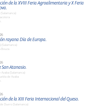
ión de la XVIII Feria Agroalimentaria y X Feria
ova.
 (Salamanca)
acotera
h.
26
ión rayana Día de Europa.
) (Salamanca)
a Bouza
26
e San Atanasio.
e Azaba (Salamanca)
ebla de Azaba
h.
26
ión de la XIII Feria Internacional del Queso.
 de Duero (Salamanca)