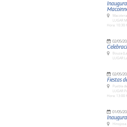
Inaugurac
Macoinn
Macotera
LUGAR M
Hora: 10:30 
02/05/20
Celebrac
Bouza (La
LUGAR L
02/05/20
Fiestas d
Puebla d
LUGAR Pu
Hora: 13:00 
01/05/20
Inaugurac
Hinojosa