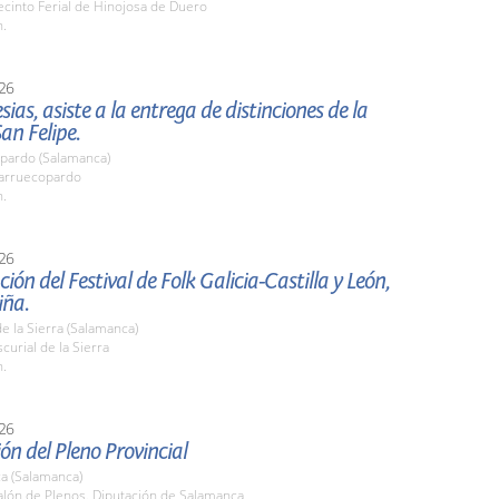
cinto Ferial de Hinojosa de Duero
h.
26
esias, asiste a la entrega de distinciones de la
San Felipe.
pardo (Salamanca)
arruecopardo
h.
26
ión del Festival de Folk Galicia-Castilla y León,
iña.
de la Sierra (Salamanca)
urial de la Sierra
h.
26
ón del Pleno Provincial
a (Salamanca)
lón de Plenos. Diputación de Salamanca