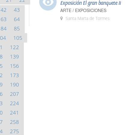
Exposición El gran banquete II
42
43
ARTE / EXPOSICIONES
Santa Marta de Tormes
63
64
84
85
04
105
1
122
8
139
5
156
2
173
9
190
6
207
3
224
0
241
7
258
4
275