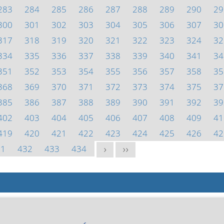
283
284
285
286
287
288
289
290
29
300
301
302
303
304
305
306
307
30
317
318
319
320
321
322
323
324
32
334
335
336
337
338
339
340
341
34
351
352
353
354
355
356
357
358
35
368
369
370
371
372
373
374
375
37
385
386
387
388
389
390
391
392
39
402
403
404
405
406
407
408
409
41
419
420
421
422
423
424
425
426
42
31
432
433
434
>
>>