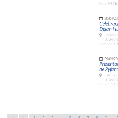
Hora: 9:30 h.
30/04/20
Celebraci
Dejan Hu
Peñarand
LUGAR Te
Hora: 20:30 
29/04/20
Presentac
de Pyfano
Salamanc
LUGAR Cá
Hora: 13:00 
1
2
3
4
5
6
7
8
9
1