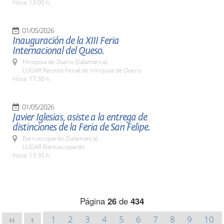
Hora: 13:00 h.
01/05/2026
Inauguración de la XIII Feria
Internacional del Queso.
Hinojosa de Duero (Salamanca)
LUGAR Recinto Ferial de Hinojosa de Duero
Hora: 17:30 h.
01/05/2026
Javier Iglesias, asiste a la entrega de
distinciones de la Feria de San Felipe.
Barruecopardo (Salamanca)
LUGAR Barruecopardo
Hora: 13:30 h.
Página
26
de
434
1
2
3
4
5
6
7
8
9
10
<<
<