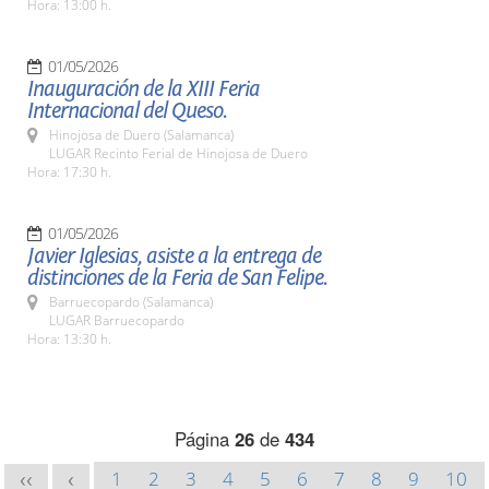
Hora: 13:00 h.
01/05/2026
Inauguración de la XIII Feria
Internacional del Queso.
Hinojosa de Duero (Salamanca)
LUGAR Recinto Ferial de Hinojosa de Duero
Hora: 17:30 h.
01/05/2026
Javier Iglesias, asiste a la entrega de
distinciones de la Feria de San Felipe.
Barruecopardo (Salamanca)
LUGAR Barruecopardo
Hora: 13:30 h.
Página
26
de
434
1
2
3
4
5
6
7
8
9
10
<<
<