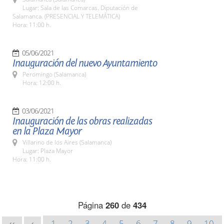
Lugar: Sala de las Comarcas. Diputación de
Salamanca. (PRESENCIAL Y TELEMÁTICA)
Hora: 11:00 h.
05/06/2021
Inauguración del nuevo Ayuntamiento
Peromingo (Salamanca)
Hora: 12:00 h.
03/06/2021
Inauguración de las obras realizadas
en la Plaza Mayor
Villarino de los Aires (Salamanca)
Lugar: Plaza Mayor
Hora: 11:00 h.
Página
260
de
434
1
2
3
4
5
6
7
8
9
10