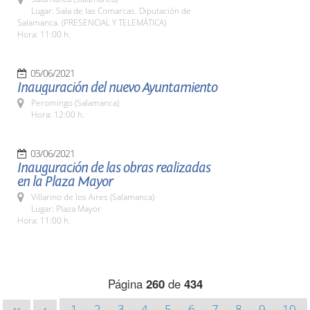
Lugar: Sala de las Comarcas. Diputación de
Salamanca. (PRESENCIAL Y TELEMÁTICA)
Hora: 11:00 h.
05/06/2021
Inauguración del nuevo Ayuntamiento
Peromingo (Salamanca)
Hora: 12:00 h.
03/06/2021
Inauguración de las obras realizadas
en la Plaza Mayor
Villarino de los Aires (Salamanca)
Lugar: Plaza Mayor
Hora: 11:00 h.
Página
260
de
434
1
2
3
4
5
6
7
8
9
10