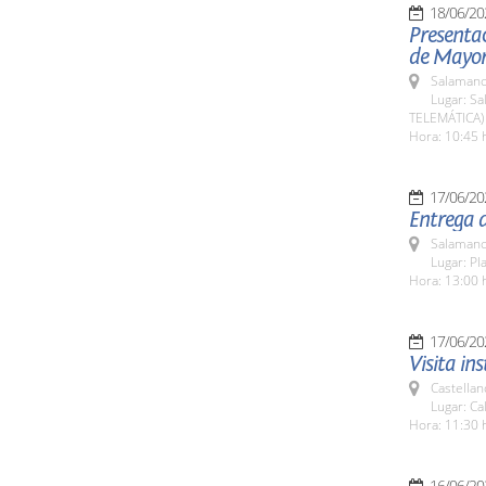
18/06/20
Presenta
de Mayor
Salamanc
Lugar: Sa
TELEMÁTICA)
Hora: 10:45 
17/06/20
Entrega 
Salamanc
Lugar: Pla
Hora: 13:00 
17/06/20
Visita in
Castellan
Lugar: Ca
Hora: 11:30 
16/06/20