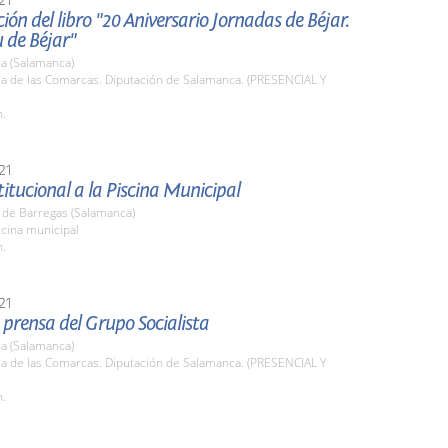
ión del libro "20 Aniversario Jornadas de Béjar.
u de Béjar"
a (Salamanca)
la de las Comarcas. Diputación de Salamanca. (PRESENCIAL Y
h.
21
stitucional a la Piscina Municipal
 de Barregas (Salamanca)
scina municipal
h.
21
prensa del Grupo Socialista
a (Salamanca)
la de las Comarcas. Diputación de Salamanca. (PRESENCIAL Y
h.