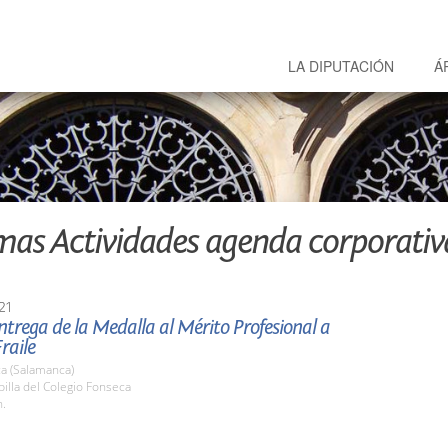
LA DIPUTACIÓN
Á
mas Actividades agenda corporativ
21
ntrega de la Medalla al Mérito Profesional a
raile
a (Salamanca)
pilla del Colegio Fonseca
h.