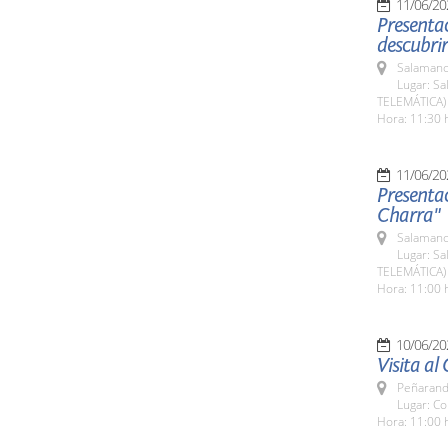
11/06/20
Presentac
descubrir
Salamanc
Lugar: Sa
TELEMÁTICA)
Hora: 11:30 
11/06/20
Presentac
Charra"
Salamanc
Lugar: Sa
TELEMÁTICA)
Hora: 11:00 
10/06/20
Visita al
Peñarand
Lugar: C
Hora: 11:00 