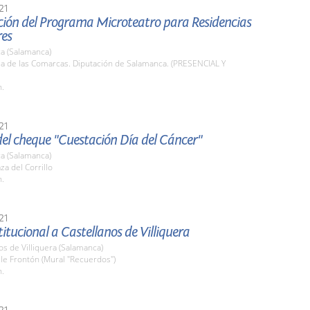
21
ción del Programa Microteatro para Residencias
es
a (Salamanca)
la de las Comarcas. Diputación de Salamanca. (PRESENCIAL Y
h.
21
del cheque "Cuestación Día del Cáncer"
a (Salamanca)
za del Corrillo
h.
21
stitucional a Castellanos de Villiquera
os de Villiquera (Salamanca)
lle Frontón (Mural "Recuerdos")
h.
21