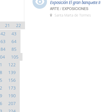
Exposición El gran banquete II
ARTE / EXPOSICIONES
Santa Marta de Tormes
21
22
42
43
63
64
84
85
04
105
1
122
8
139
5
156
2
173
9
190
6
207
3
224