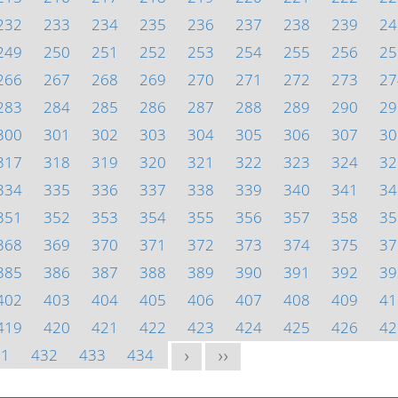
232
233
234
235
236
237
238
239
24
249
250
251
252
253
254
255
256
25
266
267
268
269
270
271
272
273
27
283
284
285
286
287
288
289
290
29
300
301
302
303
304
305
306
307
30
317
318
319
320
321
322
323
324
32
334
335
336
337
338
339
340
341
34
351
352
353
354
355
356
357
358
35
368
369
370
371
372
373
374
375
37
385
386
387
388
389
390
391
392
39
402
403
404
405
406
407
408
409
41
419
420
421
422
423
424
425
426
42
31
432
433
434
>
>>