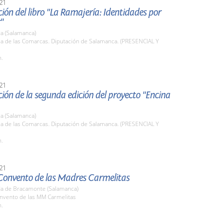
21
ión del libro "La Ramajería: Identidades por
"
a (Salamanca)
la de las Comarcas. Diputación de Salamanca. (PRESENCIAL Y
h.
21
ión de la segunda edición del proyecto "Encina
a (Salamanca)
la de las Comarcas. Diputación de Salamanca. (PRESENCIAL Y
h.
21
 Convento de las Madres Carmelitas
a de Bracamonte (Salamanca)
onvento de las MM Carmelitas
h.