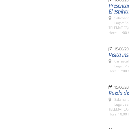
Presentac
El espírit
Salamanc
Lugar: Sa
TELEMÁTICA)
Hora: 11:00 
15/06/20
Visita in
Carrascal
Lugar: Pi
Hora: 12:00 
15/06/20
Rueda de 
Salamanc
Lugar: Sa
TELEMÁTICA)
Hora: 10:00 