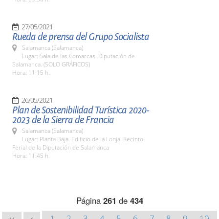
27/05/2021
Rueda de prensa del Grupo Socialista
Salamanca (Salamanca)
Lugar: Sala de las Comarcas. Diputación de
Salamanca. (SOLO GRÁFICOS)
Hora: 11:15 h.
26/05/2021
Plan de Sostenibilidad Turística 2020-
2023 de la Sierra de Francia
Salamanca (Salamanca)
Lugar: Planta Baja. Edificio de la Lonja. Recinto
Ferial de la Diputación de Salamanca
Hora: 11:45 h.
Página
261
de
434
1
2
3
4
5
6
7
8
9
10