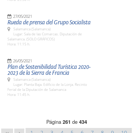
27/05/2021
Rueda de prensa del Grupo Socialista
Salamanca (Salamanca)
Lugar: Sala de las Comarcas. Diputación de
Salamanca. (SOLO GRÁFICOS)
Hora: 11:15 h.
26/05/2021
Plan de Sostenibilidad Turística 2020-
2023 de la Sierra de Francia
Salamanca (Salamanca)
Lugar: Planta Baja. Edificio de la Lonja. Recinto
Ferial de la Diputación de Salamanca
Hora: 11:45 h.
Página
261
de
434
1
2
3
4
5
6
7
8
9
10