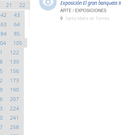
Exposición El gran banquete II
21
22
ARTE / EXPOSICIONES
42
43
Santa Marta de Tormes
63
64
84
85
04
105
1
122
8
139
5
156
2
173
9
190
6
207
3
224
0
241
7
258