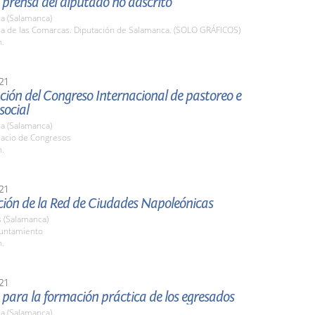
prensa del diputado no adscrito
a (Salamanca)
ala de las Comarcas. Diputación de Salamanca. (SOLO GRÁFICOS)
h.
21
ión del Congreso Internacional de pastoreo e
social
a (Salamanca)
lacio de Congresos
h.
21
ción de la Red de Ciudades Napoleónicas
(Salamanca)
yuntamiento
h.
21
para la formación práctica de los egresados
a (Salamanca)