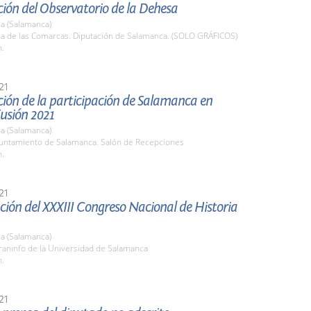
ión del Observatorio de la Dehesa
a (Salamanca)
ala de las Comarcas. Diputación de Salamanca. (SOLO GRÁFICOS)
h.
21
ión de la participación de Salamanca en
usión 2021
a (Salamanca)
yuntamiento de Salamanca. Salón de Recepciones
h.
21
ión del XXXIII Congreso Nacional de Historia
a (Salamanca)
raninfo de la Universidad de Salamanca
h.
21