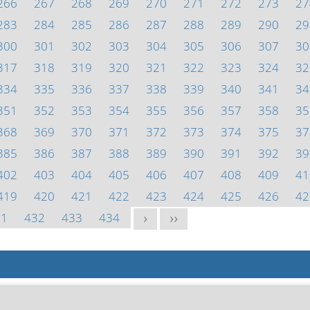
266
267
268
269
270
271
272
273
27
283
284
285
286
287
288
289
290
29
300
301
302
303
304
305
306
307
30
317
318
319
320
321
322
323
324
32
334
335
336
337
338
339
340
341
34
351
352
353
354
355
356
357
358
35
368
369
370
371
372
373
374
375
37
385
386
387
388
389
390
391
392
39
402
403
404
405
406
407
408
409
41
419
420
421
422
423
424
425
426
42
31
432
433
434
>
>>