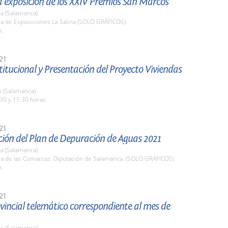
la exposición de los XXIV Premios San Marcos
a (Salamanca)
la de Exposiciones La Salina (SOLO GRÁFICOS)
h.
21
stitucional y Presentación del Proyecto Viviendas
o (Salamanca)
30 y 11:30 horas
21
ción del Plan de Depuración de Aguas 2021
a (Salamanca)
ala de las Comarcas. Diputación de Salamanca. (SOLO GRÁFICOS)
h.
21
vincial telemático correspondiente al mes de
a (Salamanca)