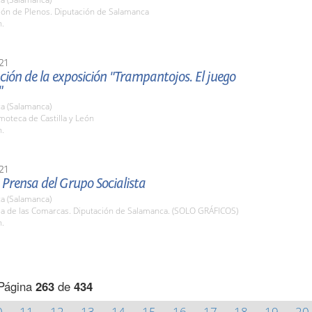
lón de Plenos. Diputación de Salamanca
h.
21
ión de la exposición "Trampantojos. El juego
"
a (Salamanca)
lmoteca de Castilla y León
h.
21
Prensa del Grupo Socialista
a (Salamanca)
ala de las Comarcas. Diputación de Salamanca. (SOLO GRÁFICOS)
h.
Página
263
de
434
0
11
12
13
14
15
16
17
18
19
20