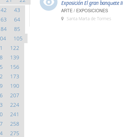
Exposición El gran banquete II
42
43
ARTE / EXPOSICIONES
Santa Marta de Tormes
63
64
84
85
04
105
1
122
8
139
5
156
2
173
9
190
6
207
3
224
0
241
7
258
4
275