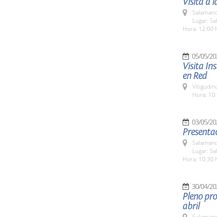
Visita a 
Salamanc
Lugar: Sa
Hora: 12:00 
05/05/20
Visita In
en Red
Vitigudin
Hora: 10:
03/05/20
Presenta
Salamanc
Lugar: S
Hora: 10:30 
30/04/20
Pleno pro
abril
Salamanc