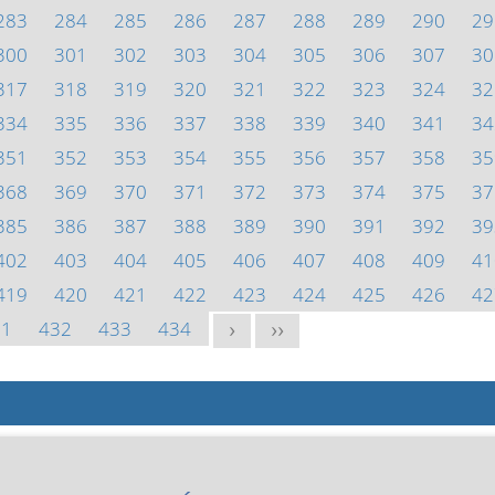
283
284
285
286
287
288
289
290
29
300
301
302
303
304
305
306
307
30
317
318
319
320
321
322
323
324
32
334
335
336
337
338
339
340
341
34
351
352
353
354
355
356
357
358
35
368
369
370
371
372
373
374
375
37
385
386
387
388
389
390
391
392
39
402
403
404
405
406
407
408
409
41
419
420
421
422
423
424
425
426
42
31
432
433
434
>
>>