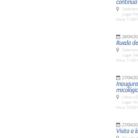
continua
Salamanc
Lugar: Fi
Hora: 11:00 
28/04/20
Rueda de 
Salamanc
Lugar: S
Hora: 11:00 
27/04/20
Inaugura
micológi
Cabaco (E
Lugar: An
Hora: 16:00 
27/04/20
Visita a 
Bóveda d