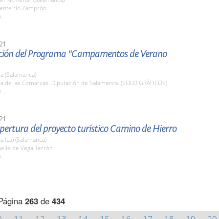
uente río Zamprón
h.
21
ción del Programa "Campamentos de Verano
a (Salamanca)
ala de las Comarcas. Diputación de Salamanca. (SOLO GRÁFICOS)
h.
21
pertura del proyecto turístico Camino de Hierro
 (La) (Salamanca)
uelle de Vega Terrón
h.
Página
263
de
434
0
11
12
13
14
15
16
17
18
19
20