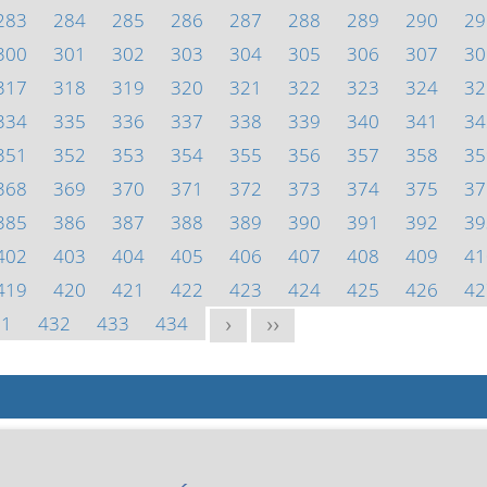
283
284
285
286
287
288
289
290
29
300
301
302
303
304
305
306
307
30
317
318
319
320
321
322
323
324
32
334
335
336
337
338
339
340
341
34
351
352
353
354
355
356
357
358
35
368
369
370
371
372
373
374
375
37
385
386
387
388
389
390
391
392
39
402
403
404
405
406
407
408
409
41
419
420
421
422
423
424
425
426
42
31
432
433
434
>
>>