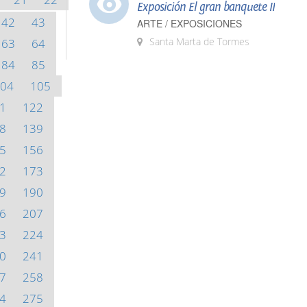
Exposición El gran banquete II
42
43
ARTE / EXPOSICIONES
Santa Marta de Tormes
63
64
84
85
04
105
1
122
8
139
5
156
2
173
9
190
6
207
3
224
0
241
7
258
4
275