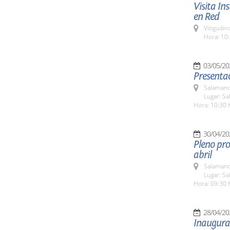
Visita In
en Red
Vitigudin
Hora: 10:
03/05/20
Presenta
Salamanc
Lugar: S
Hora: 10:30 
30/04/20
Pleno pro
abril
Salamanc
Lugar: Sa
Hora: 09:30 
28/04/20
Inaugurac