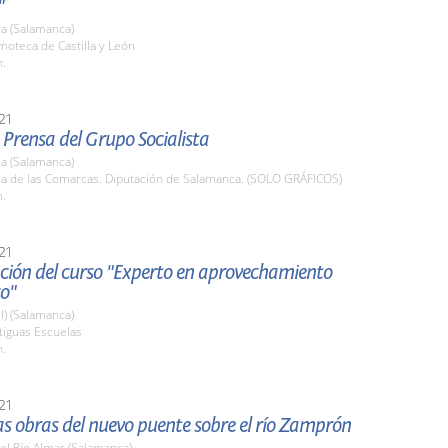
"
a (Salamanca)
lmoteca de Castilla y León
h.
21
Prensa del Grupo Socialista
a (Salamanca)
ala de las Comarcas. Diputación de Salamanca. (SOLO GRÁFICOS)
h.
21
ción del curso "Experto en aprovechamiento
co"
l) (Salamanca)
tiguas Escuelas
h.
21
las obras del nuevo puente sobre el río Zamprón
el Río Almar (Salamanca)