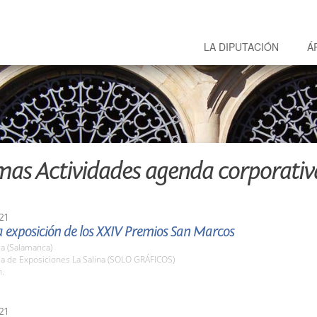
LA DIPUTACIÓN
Á
mas Actividades agenda corporativ
21
la exposición de los XXIV Premios San Marcos
a (Salamanca)
la de Exposiciones La Salina (SOLO GRÁFICOS)
h.
21