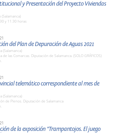
stitucional y Presentación del Proyecto Viviendas
o (Salamanca)
30 y 11:30 horas
21
ción del Plan de Depuración de Aguas 2021
a (Salamanca)
ala de las Comarcas. Diputación de Salamanca. (SOLO GRÁFICOS)
h.
21
vincial telemático correspondiente al mes de
a (Salamanca)
lón de Plenos. Diputación de Salamanca
h.
21
ión de la exposición "Trampantojos. El juego