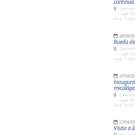
continua
Salamanc
Lugar: Fi
Hora: 11:00 
28/04/20
Rueda de 
Salamanc
Lugar: S
Hora: 11:00 
27/04/20
Inaugura
micológi
Cabaco (E
Lugar: An
Hora: 16:00 
27/04/20
Visita a 
Bóveda d