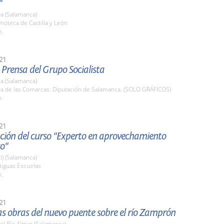
"
a (Salamanca)
lmoteca de Castilla y León
h.
21
Prensa del Grupo Socialista
a (Salamanca)
ala de las Comarcas. Diputación de Salamanca. (SOLO GRÁFICOS)
h.
21
ción del curso "Experto en aprovechamiento
co"
l) (Salamanca)
tiguas Escuelas
h.
21
las obras del nuevo puente sobre el río Zamprón
el Río Almar (Salamanca)