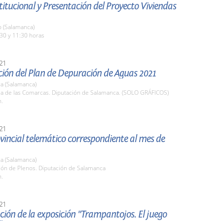
stitucional y Presentación del Proyecto Viviendas
o (Salamanca)
30 y 11:30 horas
21
ción del Plan de Depuración de Aguas 2021
a (Salamanca)
ala de las Comarcas. Diputación de Salamanca. (SOLO GRÁFICOS)
h.
21
vincial telemático correspondiente al mes de
a (Salamanca)
lón de Plenos. Diputación de Salamanca
h.
21
ión de la exposición "Trampantojos. El juego