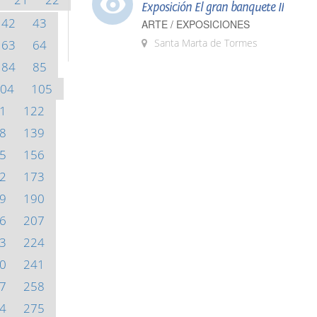
Exposición El gran banquete II
42
43
ARTE / EXPOSICIONES
Santa Marta de Tormes
63
64
84
85
04
105
1
122
8
139
5
156
2
173
9
190
6
207
3
224
0
241
7
258
4
275