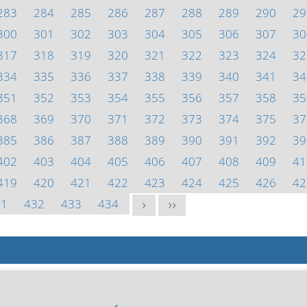
283
284
285
286
287
288
289
290
29
300
301
302
303
304
305
306
307
30
317
318
319
320
321
322
323
324
32
334
335
336
337
338
339
340
341
34
351
352
353
354
355
356
357
358
35
368
369
370
371
372
373
374
375
37
385
386
387
388
389
390
391
392
39
402
403
404
405
406
407
408
409
41
419
420
421
422
423
424
425
426
42
31
432
433
434
>
>>