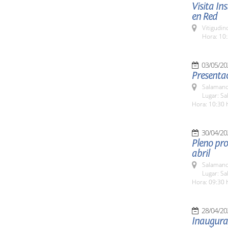
Visita In
en Red
Vitigudin
Hora: 10:
03/05/20
Presenta
Salamanc
Lugar: S
Hora: 10:30 
30/04/20
Pleno pro
abril
Salamanc
Lugar: Sa
Hora: 09:30 
28/04/20
Inaugurac