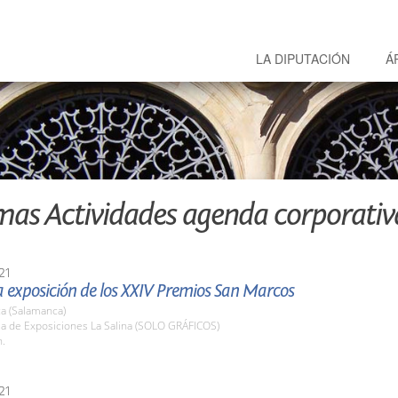
LA DIPUTACIÓN
Á
mas Actividades agenda corporativ
21
la exposición de los XXIV Premios San Marcos
a (Salamanca)
la de Exposiciones La Salina (SOLO GRÁFICOS)
h.
21