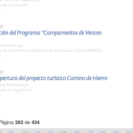
uente río Zamprón
h.
21
ción del Programa "Campamentos de Verano
a (Salamanca)
ala de las Comarcas. Diputación de Salamanca. (SOLO GRÁFICOS)
h.
21
pertura del proyecto turístico Camino de Hierro
 (La) (Salamanca)
uelle de Vega Terrón
h.
Página
263
de
434
0
11
12
13
14
15
16
17
18
19
20