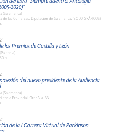
ión del libro "Siempre adentro. Antología
2005-2020)"
a (Salamanca)
ala de las Comarcas. Diputación de Salamanca. (SOLO GRÁFICOS)
h.
21
e los Premios de Castilla y León
(Palencia)
30 h.
21
osesión del nuevo presidente de la Audiencia
l
a (Salamanca)
diencia Provincial. Gran Vía, 33
h.
21
ión de la I Carrera Virtual de Parkinson
ca