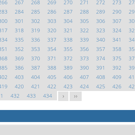
266
267
268
269
270
271
272
273
27
283
284
285
286
287
288
289
290
29
300
301
302
303
304
305
306
307
30
317
318
319
320
321
322
323
324
32
334
335
336
337
338
339
340
341
34
351
352
353
354
355
356
357
358
35
368
369
370
371
372
373
374
375
37
385
386
387
388
389
390
391
392
39
402
403
404
405
406
407
408
409
41
419
420
421
422
423
424
425
426
42
31
432
433
434
>
>>