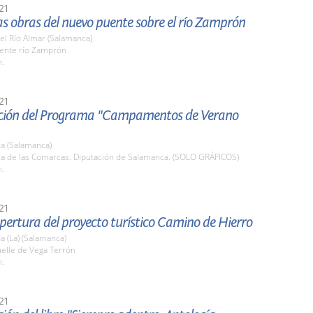
21
las obras del nuevo puente sobre el río Zamprón
el Río Almar (Salamanca)
uente río Zamprón
h.
21
ción del Programa "Campamentos de Verano
a (Salamanca)
ala de las Comarcas. Diputación de Salamanca. (SOLO GRÁFICOS)
h.
21
pertura del proyecto turístico Camino de Hierro
 (La) (Salamanca)
uelle de Vega Terrón
h.
21