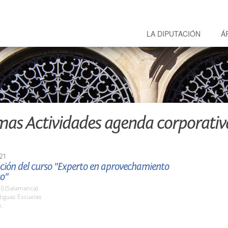
LA DIPUTACIÓN
Á
mas Actividades agenda corporativ
21
ción del curso "Experto en aprovechamiento
co"
l) (Salamanca)
tiguas Escuelas
h.