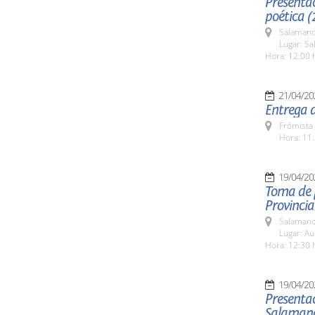
Presentac
poética (
Salamanc
Lugar: S
Hora: 12:00 
21/04/20
Entrega d
Frómista 
Hora: 11:
19/04/20
Toma de p
Provincia
Salamanc
Lugar: Au
Hora: 12:30 
19/04/20
Presentac
Salaman