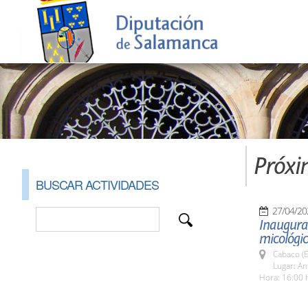
Próxi
BUSCAR ACTIVIDADES
27/04/20
Inaugura
micológi
Cabaco (E
Lugar: An
Hora: 16:00 