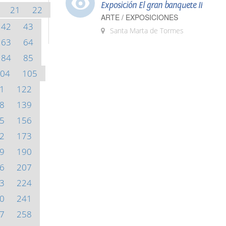
Exposición El gran banquete II
21
22
ARTE / EXPOSICIONES
42
43
Santa Marta de Tormes
63
64
84
85
04
105
1
122
8
139
5
156
2
173
9
190
6
207
3
224
0
241
7
258