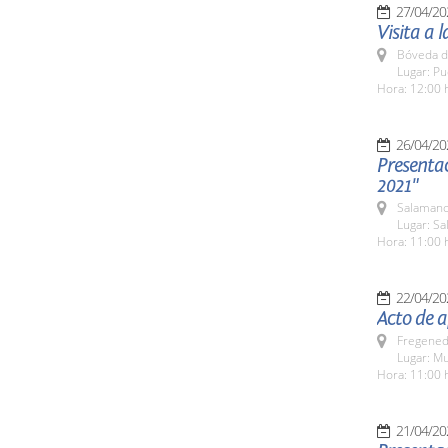
27/04/20
Visita a 
Bóveda d
Lugar: P
Hora: 12:00 
26/04/20
Presenta
2021"
Salamanc
Lugar: S
Hora: 11:00 
22/04/20
Acto de a
Fregeneda
Lugar: M
Hora: 11:00 
21/04/20