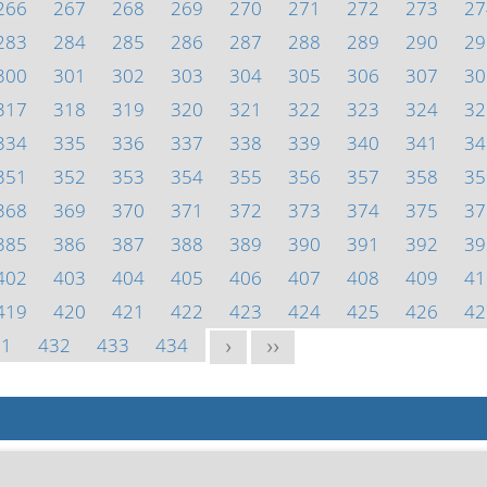
266
267
268
269
270
271
272
273
27
283
284
285
286
287
288
289
290
29
300
301
302
303
304
305
306
307
30
317
318
319
320
321
322
323
324
32
334
335
336
337
338
339
340
341
34
351
352
353
354
355
356
357
358
35
368
369
370
371
372
373
374
375
37
385
386
387
388
389
390
391
392
39
402
403
404
405
406
407
408
409
41
419
420
421
422
423
424
425
426
42
31
432
433
434
>
>>