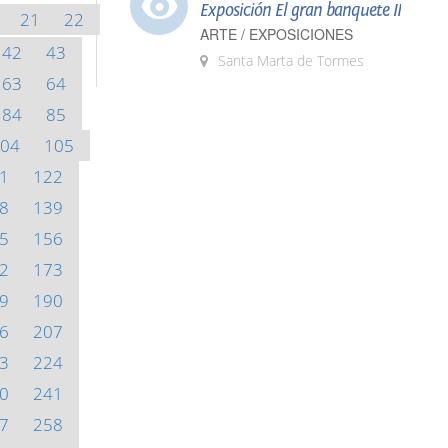
Exposición El gran banquete II
21
22
ARTE / EXPOSICIONES
42
43
Santa Marta de Tormes
63
64
84
85
04
105
1
122
8
139
5
156
2
173
9
190
6
207
3
224
0
241
7
258