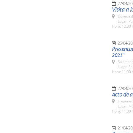
27/04/20
Visita a 
Bóveda d
Lugar: P
Hora: 12:00 
26/04/20
Presenta
2021"
Salamanc
Lugar: S
Hora: 11:00 
22/04/20
Acto de a
Fregeneda
Lugar: M
Hora: 11:00 
21/04/20