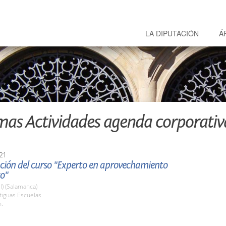
LA DIPUTACIÓN
Á
mas Actividades agenda corporativ
21
ción del curso "Experto en aprovechamiento
co"
l) (Salamanca)
tiguas Escuelas
h.