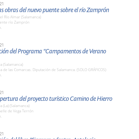
21
las obras del nuevo puente sobre el río Zamprón
el Río Almar (Salamanca)
uente río Zamprón
h.
21
ción del Programa "Campamentos de Verano
a (Salamanca)
ala de las Comarcas. Diputación de Salamanca. (SOLO GRÁFICOS)
h.
21
pertura del proyecto turístico Camino de Hierro
 (La) (Salamanca)
uelle de Vega Terrón
h.
21