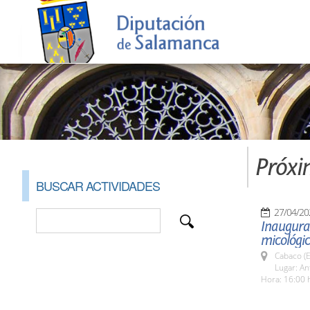
Próxi
BUSCAR ACTIVIDADES
27/04/20
Inaugura
micológi
Cabaco (E
Lugar: An
Hora: 16:00 