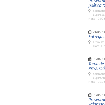
Presentac
poética (
Salamanc
Lugar: S
Hora: 12:00 
21/04/20
Entrega d
Frómista 
Hora: 11:
19/04/20
Toma de p
Provincia
Salamanc
Lugar: Au
Hora: 12:30 
19/04/20
Presentac
Salaman