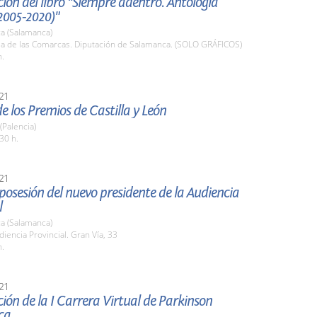
ión del libro "Siempre adentro. Antología
2005-2020)"
a (Salamanca)
ala de las Comarcas. Diputación de Salamanca. (SOLO GRÁFICOS)
h.
21
e los Premios de Castilla y León
(Palencia)
30 h.
21
osesión del nuevo presidente de la Audiencia
l
a (Salamanca)
diencia Provincial. Gran Vía, 33
h.
21
ión de la I Carrera Virtual de Parkinson
ca