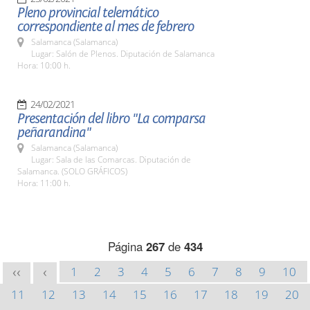
Pleno provincial telemático
correspondiente al mes de febrero
Salamanca (Salamanca)
Lugar: Salón de Plenos. Diputación de Salamanca
Hora: 10:00 h.
24/02/2021
Presentación del libro "La comparsa
peñarandina"
Salamanca (Salamanca)
Lugar: Sala de las Comarcas. Diputación de
Salamanca. (SOLO GRÁFICOS)
Hora: 11:00 h.
Página
267
de
434
1
2
3
4
5
6
7
8
9
10
<<
<
11
12
13
14
15
16
17
18
19
20