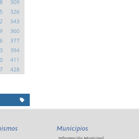
8
309
5
326
2
343
9
360
6
377
3
394
0
411
7
428
nismos
Municipios
Información Municipal