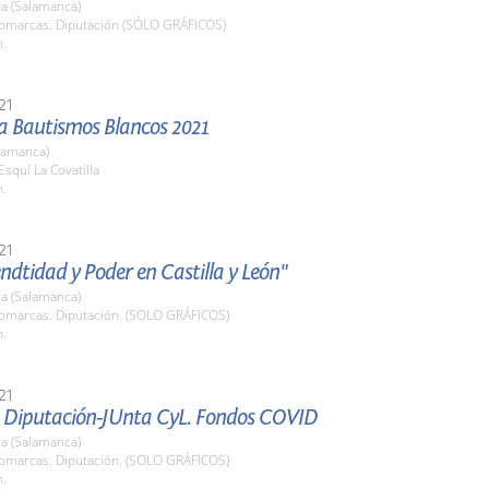
a (Salamanca)
Comarcas. Diputación (SÓLO GRÁFICOS)
h.
21
 Bautismos Blancos 2021
lamanca)
Esquí La Covatilla
h.
21
endtidad y Poder en Castilla y León"
a (Salamanca)
Comarcas. Diputación. (SOLO GRÁFICOS)
h.
21
 Diputación-JUnta CyL. Fondos COVID
a (Salamanca)
Comarcas. Diputación. (SOLO GRÁFICOS)
h.