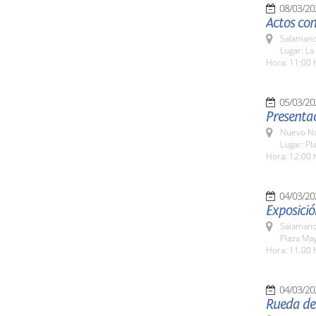
08/03/20
Actos co
Salamanc
Lugar: La
Hora: 11:00 
05/03/20
Presentac
Nuevo Na
Lugar: Pl
Hora: 12:00 
04/03/20
Exposició
Salamanc
Plaza Ma
Hora: 11.00 
04/03/20
Rueda de