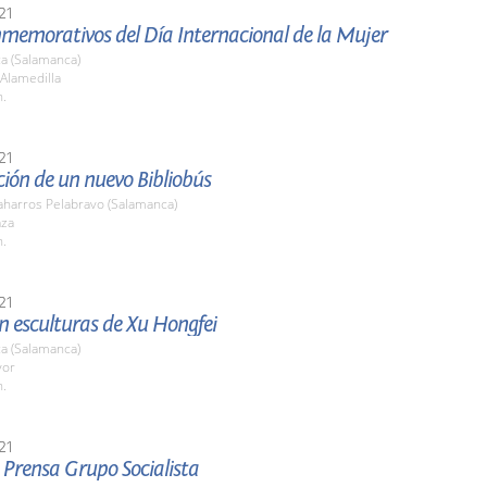
21
nmemorativos del Día Internacional de la Mujer
a (Salamanca)
 Alamedilla
h.
21
ión de un nuevo Bibliobús
harros Pelabravo (Salamanca)
aza
h.
21
n esculturas de Xu Hongfei
a (Salamanca)
yor
h.
21
 Prensa Grupo Socialista