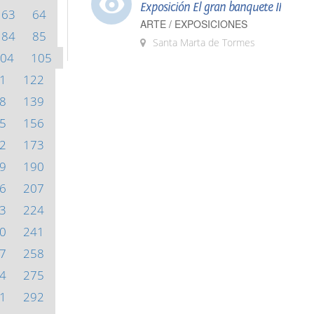
Exposición El gran banquete II
63
64
ARTE / EXPOSICIONES
84
85
Santa Marta de Tormes
04
105
1
122
8
139
5
156
2
173
9
190
6
207
3
224
0
241
7
258
4
275
1
292