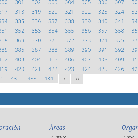
300
301
302
303
304
305
306
307
30
317
318
319
320
321
322
323
324
32
334
335
336
337
338
339
340
341
34
351
352
353
354
355
356
357
358
35
368
369
370
371
372
373
374
375
37
385
386
387
388
389
390
391
392
39
402
403
404
405
406
407
408
409
41
419
420
421
422
423
424
425
426
42
31
432
433
434
>
>>
oración
Áreas
Orga
Cultura
CIPSA