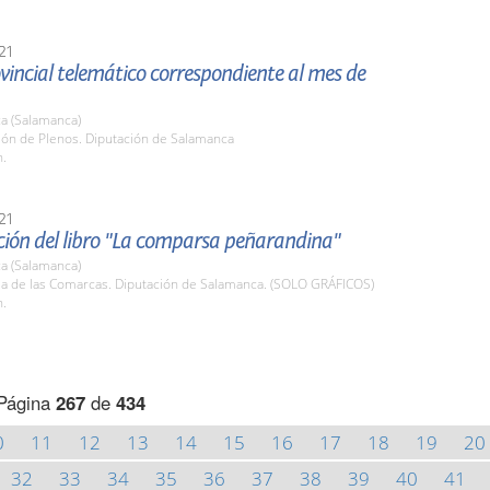
21
vincial telemático correspondiente al mes de
a (Salamanca)
lón de Plenos. Diputación de Salamanca
h.
21
ción del libro "La comparsa peñarandina"
a (Salamanca)
ala de las Comarcas. Diputación de Salamanca. (SOLO GRÁFICOS)
h.
Página
267
de
434
0
11
12
13
14
15
16
17
18
19
20
32
33
34
35
36
37
38
39
40
41