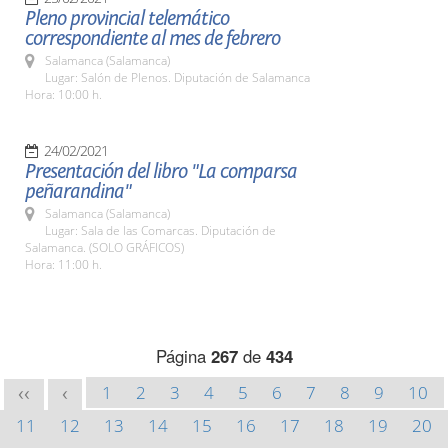
Pleno provincial telemático
correspondiente al mes de febrero
Salamanca (Salamanca)
Lugar: Salón de Plenos. Diputación de Salamanca
Hora: 10:00 h.
24/02/2021
Presentación del libro "La comparsa
peñarandina"
Salamanca (Salamanca)
Lugar: Sala de las Comarcas. Diputación de
Salamanca. (SOLO GRÁFICOS)
Hora: 11:00 h.
Página
267
de
434
1
2
3
4
5
6
7
8
9
10
<<
<
11
12
13
14
15
16
17
18
19
20