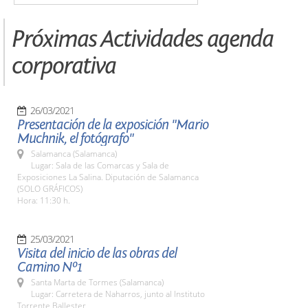
Próximas Actividades agenda
corporativa
26/03/2021
Presentación de la exposición "Mario
Muchnik, el fotógrafo"
Salamanca (Salamanca)
Lugar: Sala de las Comarcas y Sala de
Exposiciones La Salina. Diputación de Salamanca
(SOLO GRÁFICOS)
Hora: 11:30 h.
25/03/2021
Visita del inicio de las obras del
Camino Nº1
Santa Marta de Tormes (Salamanca)
Lugar: Carretera de Naharros, junto al Instituto
Torrente Ballester