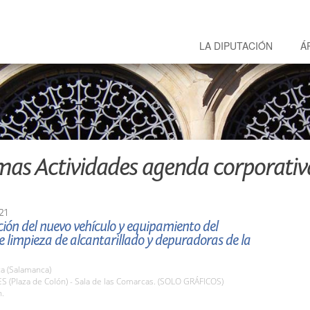
LA DIPUTACIÓN
Á
mas Actividades agenda corporativ
21
ión del nuevo vehículo y equipamiento del
de limpieza de alcantarillado y depuradoras de la
a (Salamanca)
ES (Plaza de Colón) - Sala de las Comarcas. (SOLO GRÁFICOS)
h.