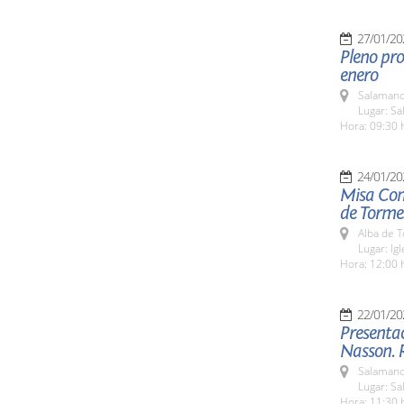
27/01/20
Pleno pro
enero
Salamanc
Lugar: Sa
Hora: 09:30 
24/01/20
Misa Con
de Torme
Alba de 
Lugar: Ig
Hora: 12:00 
22/01/20
Presentac
Nasson. 
Salamanc
Lugar: S
Hora: 11:30 