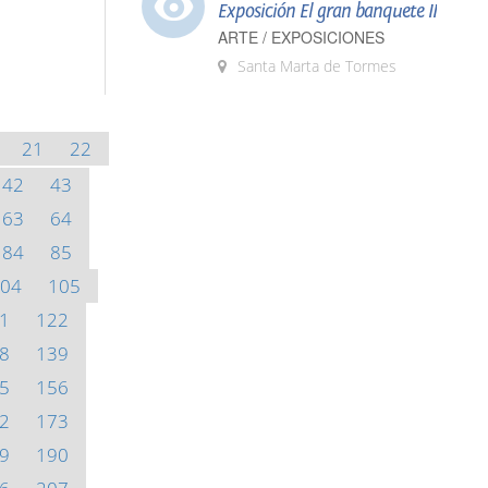
Exposición El gran banquete II
ARTE / EXPOSICIONES
Santa Marta de Tormes
21
22
42
43
63
64
84
85
04
105
1
122
8
139
5
156
2
173
9
190