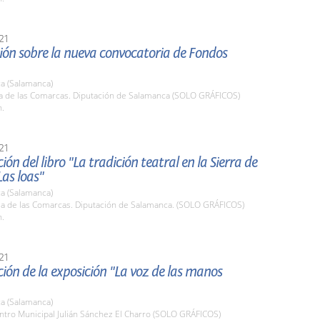
21
ión sobre la nueva convocatoria de Fondos
a (Salamanca)
la de las Comarcas. Diputación de Salamanca (SOLO GRÁFICOS)
h.
21
ión del libro "La tradición teatral en la Sierra de
Las loas"
a (Salamanca)
ala de las Comarcas. Diputación de Salamanca. (SOLO GRÁFICOS)
h.
21
ión de la exposición "La voz de las manos
a (Salamanca)
ntro Municipal Julián Sánchez El Charro (SOLO GRÁFICOS)