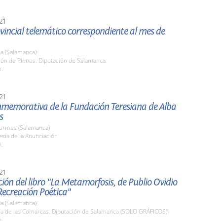
21
vincial telemático correspondiente al mes de
a (Salamanca)
lón de Plenos. Diputación de Salamanca
h.
21
memorativa de la Fundación Teresiana de Alba
s
Tormes (Salamanca)
lesia de la Anunciación
h.
21
ión del libro "La Metamorfosis, de Publio Ovidio
Recreación Poética"
a (Salamanca)
ala de las Comarcas. Diputación de Salamanca (SOLO GRÁFICOS)
h.