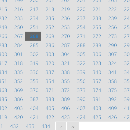
198
199
200
201
202
203
204
205
20
215
216
217
218
219
220
221
222
22
232
233
234
235
236
237
238
239
24
249
250
251
252
253
254
255
256
25
266
267
268
269
270
271
272
273
27
283
284
285
286
287
288
289
290
29
300
301
302
303
304
305
306
307
30
317
318
319
320
321
322
323
324
32
334
335
336
337
338
339
340
341
34
351
352
353
354
355
356
357
358
35
368
369
370
371
372
373
374
375
37
385
386
387
388
389
390
391
392
39
402
403
404
405
406
407
408
409
41
419
420
421
422
423
424
425
426
42
31
432
433
434
>
>>