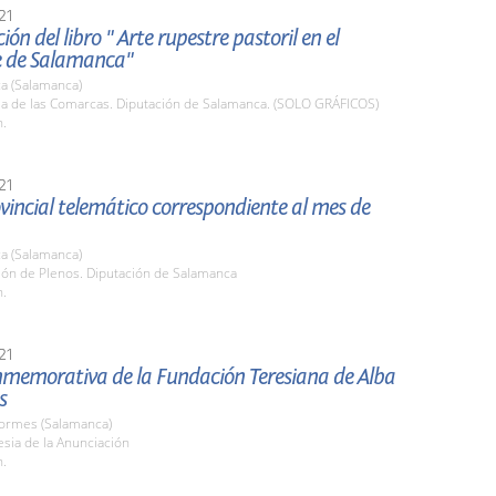
21
ión del libro " Arte rupestre pastoril en el
e de Salamanca"
a (Salamanca)
ala de las Comarcas. Diputación de Salamanca. (SOLO GRÁFICOS)
h.
21
vincial telemático correspondiente al mes de
a (Salamanca)
lón de Plenos. Diputación de Salamanca
h.
21
memorativa de la Fundación Teresiana de Alba
s
Tormes (Salamanca)
lesia de la Anunciación
h.