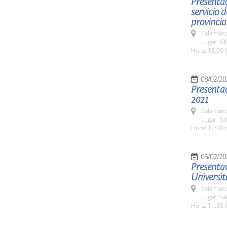
Presentac
servicio 
provincia
Salamanc
Lugar: ID
Hora: 12:00 
08/02/20
Presenta
2021
Salamanc
Lugar: S
Hora: 12:00 
05/02/20
Presenta
Universit
Salamanc
Lugar: S
Hora: 11:30 