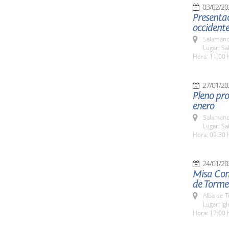
03/02/20
Presentac
occident
Salamanc
Lugar: S
Hora: 11:00 
27/01/20
Pleno pro
enero
Salamanc
Lugar: Sa
Hora: 09:30 
24/01/20
Misa Con
de Torme
Alba de 
Lugar: Ig
Hora: 12:00 