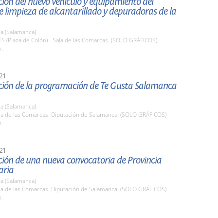
ión del nuevo vehículo y equipamiento del
de limpieza de alcantarillado y depuradoras de la
a (Salamanca)
ES (Plaza de Colón) - Sala de las Comarcas. (SOLO GRÁFICOS)
h.
21
ción de la programación de Te Gusta Salamanca
a (Salamanca)
ala de las Comarcas. Diputación de Salamanca. (SOLO GRÁFICOS)
h.
21
ción de una nueva convocatoria de Provincia
aria
a (Salamanca)
ala de las Comarcas. Diputación de Salamanca. (SOLO GRÁFICOS)
h.