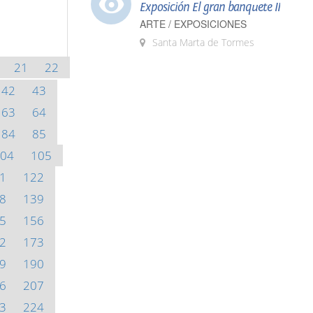
Exposición El gran banquete II
ARTE / EXPOSICIONES
Santa Marta de Tormes
21
22
42
43
63
64
84
85
04
105
1
122
8
139
5
156
2
173
9
190
6
207
3
224