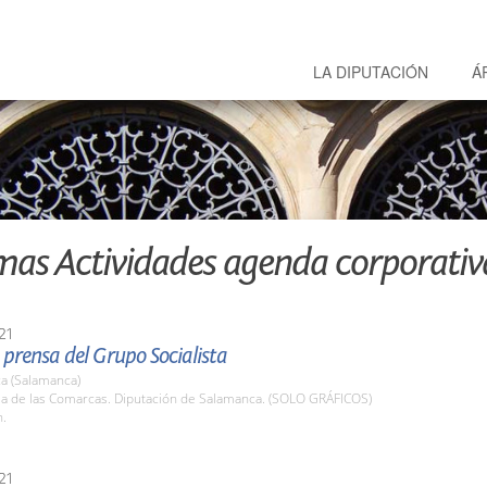
LA DIPUTACIÓN
Á
mas Actividades agenda corporativ
21
prensa del Grupo Socialista
a (Salamanca)
ala de las Comarcas. Diputación de Salamanca. (SOLO GRÁFICOS)
h.
21