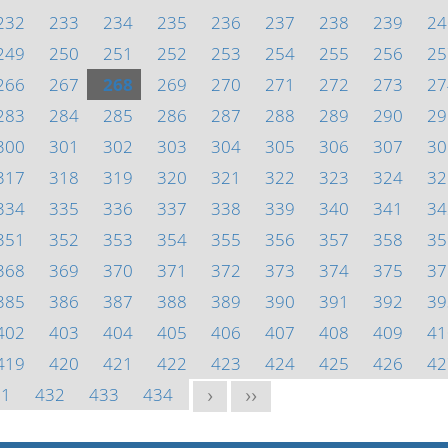
232
233
234
235
236
237
238
239
24
249
250
251
252
253
254
255
256
25
266
267
268
269
270
271
272
273
27
283
284
285
286
287
288
289
290
29
300
301
302
303
304
305
306
307
30
317
318
319
320
321
322
323
324
32
334
335
336
337
338
339
340
341
34
351
352
353
354
355
356
357
358
35
368
369
370
371
372
373
374
375
37
385
386
387
388
389
390
391
392
39
402
403
404
405
406
407
408
409
41
419
420
421
422
423
424
425
426
42
31
432
433
434
>
>>