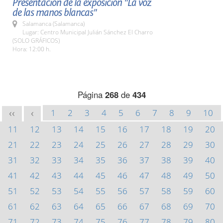
Presentación de la exposición "La voz
de las manos blancas"
Salamanca (Salamanca)
Lugar: Centro Municipal Julián Sánchez El Charro
(SOLO GRÁFICOS)
Hora: 12:00 h.
Página
268
de
434
1
2
3
4
5
6
7
8
9
10
<<
<
11
12
13
14
15
16
17
18
19
20
21
22
23
24
25
26
27
28
29
30
31
32
33
34
35
36
37
38
39
40
41
42
43
44
45
46
47
48
49
50
51
52
53
54
55
56
57
58
59
60
61
62
63
64
65
66
67
68
69
70
71
72
73
74
75
76
77
78
79
80