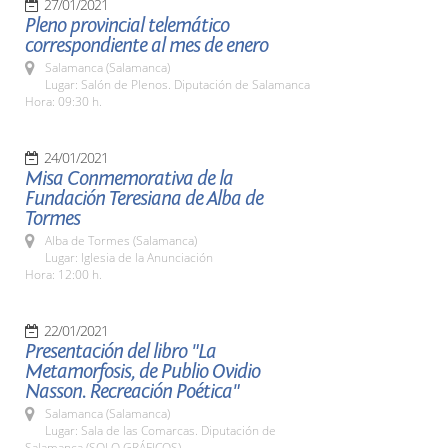
27/01/2021
Pleno provincial telemático
correspondiente al mes de enero
Salamanca (Salamanca)
Lugar: Salón de Plenos. Diputación de Salamanca
Hora: 09:30 h.
24/01/2021
Misa Conmemorativa de la
Fundación Teresiana de Alba de
Tormes
Alba de Tormes (Salamanca)
Lugar: Iglesia de la Anunciación
Hora: 12:00 h.
22/01/2021
Presentación del libro "La
Metamorfosis, de Publio Ovidio
Nasson. Recreación Poética"
Salamanca (Salamanca)
Lugar: Sala de las Comarcas. Diputación de
Salamanca (SOLO GRÁFICOS)