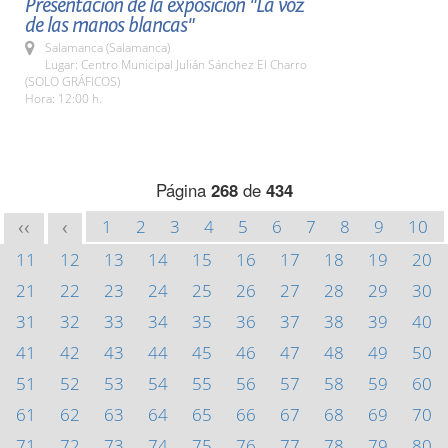
Presentación de la exposición "La voz
de las manos blancas"
Salamanca (Salamanca)
Lugar: Centro Municipal Julián Sánchez El Charro
(SOLO GRÁFICOS)
Hora: 12:00 h.
Página
268
de
434
1
2
3
4
5
6
7
8
9
10
<<
<
11
12
13
14
15
16
17
18
19
20
21
22
23
24
25
26
27
28
29
30
31
32
33
34
35
36
37
38
39
40
41
42
43
44
45
46
47
48
49
50
51
52
53
54
55
56
57
58
59
60
61
62
63
64
65
66
67
68
69
70
71
72
73
74
75
76
77
78
79
80