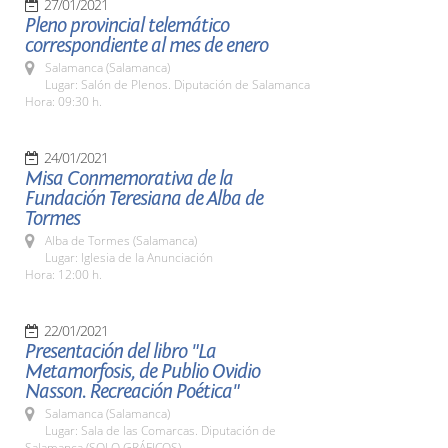
27/01/2021
Pleno provincial telemático
correspondiente al mes de enero
Salamanca (Salamanca)
Lugar: Salón de Plenos. Diputación de Salamanca
Hora: 09:30 h.
24/01/2021
Misa Conmemorativa de la
Fundación Teresiana de Alba de
Tormes
Alba de Tormes (Salamanca)
Lugar: Iglesia de la Anunciación
Hora: 12:00 h.
22/01/2021
Presentación del libro "La
Metamorfosis, de Publio Ovidio
Nasson. Recreación Poética"
Salamanca (Salamanca)
Lugar: Sala de las Comarcas. Diputación de
Salamanca (SOLO GRÁFICOS)