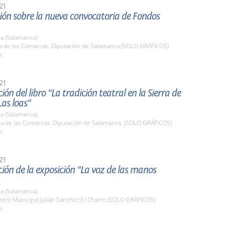
21
ión sobre la nueva convocatoria de Fondos
a (Salamanca)
la de las Comarcas. Diputación de Salamanca (SOLO GRÁFICOS)
h.
21
ión del libro "La tradición teatral en la Sierra de
Las loas"
a (Salamanca)
ala de las Comarcas. Diputación de Salamanca. (SOLO GRÁFICOS)
h.
21
ión de la exposición "La voz de las manos
a (Salamanca)
ntro Municipal Julián Sánchez El Charro (SOLO GRÁFICOS)
h.