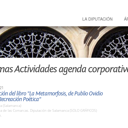
LA DIPUTACIÓN
Á
mas Actividades agenda corporativ
21
ión del libro "La Metamorfosis, de Publio Ovidio
Recreación Poética"
a (Salamanca)
ala de las Comarcas. Diputación de Salamanca (SOLO GRÁFICOS)
h.