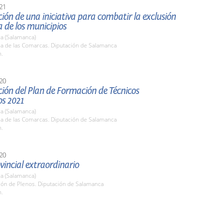
21
ión de una iniciativa para combatir la exclusión
a de los municipios
a (Salamanca)
la de las Comarcas. Diputación de Salamanca
h.
20
ión del Plan de Formación de Técnicos
os 2021
a (Salamanca)
la de las Comarcas. Diputación de Salamanca
h.
20
vincial extraordinario
a (Salamanca)
lón de Plenos. Diputación de Salamanca
h.