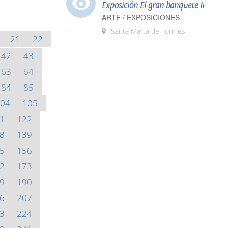
Exposición El gran banquete II
ARTE / EXPOSICIONES
Santa Marta de Tormes
21
22
42
43
63
64
84
85
04
105
1
122
8
139
5
156
2
173
9
190
6
207
3
224